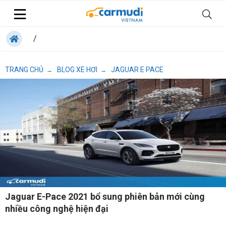
/
TRANG CHỦ
BLOG XE HƠI
JAGUAR E PACE
→
→
Jaguar E-Pace 2021 bổ sung phiên bản mới cùng
nhiều công nghệ hiện đại