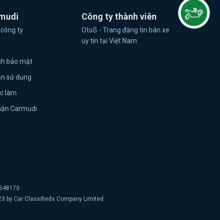
mudi
Công ty thành viên
 công ty
OtoS - Trang đăng tin bán xe
uy tín tại Việt Nam
ch bảo mật
ản sử dụng
ệc làm
hận Carmudi
2648170
23 by Car Classifieds Company Limited.