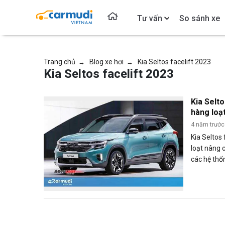
Tư vấn
So sánh xe
Trang chủ
Blog xe hơi
Kia Seltos facelift 2023
→
→
Kia Seltos facelift 2023
Kia Selto
hàng loạ
nhẹ
4 năm trước
Kia Seltos
loạt nâng c
các hệ thố