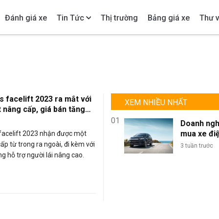
Đánh giá xe
Tin Tức
Thị trường
Bảng giá xe
Thư v
s facelift 2023 ra mắt với
XEM NHIỀU NHẤT
t nâng cấp, giá bán tăng
01
Doanh ngh
mua xe đi
 facelift 2023 nhận được một
lượng lớn: 
ấp từ trong ra ngoài, đi kèm với
3 tuần trước
sao BYD là
ng hỗ trợ người lái nâng cao.
chọn tối ư
đội xe kin
doanh?