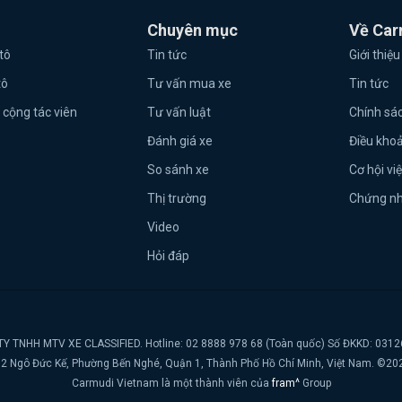
Chuyên mục
Về Car
tô
Tin tức
Giới thiệu
tô
Tư vấn mua xe
Tin tức
 cộng tác viên
Tư vấn luật
Chính sá
Đánh giá xe
Điều kho
So sánh xe
Cơ hội vi
Thị trường
Chứng n
Video
Hỏi đáp
Y TNHH MTV XE CLASSIFIED. Hotline: 02 8888 978 68 (Toàn quốc) Số ĐKKD: 031
t, 2 Ngô Đức Kế, Phường Bến Nghé, Quận 1, Thành Phố Hồ Chí Minh, Việt Nam. ©20
Carmudi Vietnam là một thành viên của
fram^
Group