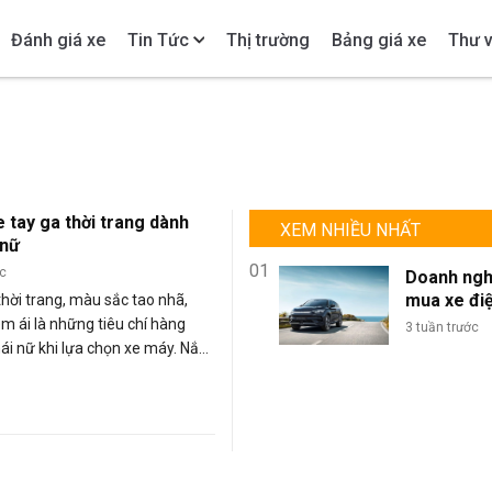
Đánh giá xe
Tin Tức
Thị trường
Bảng giá xe
Thư v
 tay ga thời trang dành
XEM NHIỀU NHẤT
 nữ
01
ớc
Doanh ngh
mua xe đi
thời trang, màu sắc tao nhã,
lượng lớn: 
m ái là những tiêu chí hàng
3 tuần trước
sao BYD là
ái nữ khi lựa chọn xe máy. Nắm
chọn tối ư
iều này, hầu hết các hãng sản
đội xe kin
u cho ra đời những dòng xe
doanh?
cho nữ giới, trong đó chủ yếu là
 Dưới đây là 5 mẫu xe tay ga hợp
 dành cho phái nữ được tổng