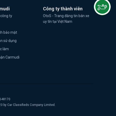
mudi
Công ty thành viên
 công ty
OtoS - Trang đăng tin bán xe
uy tín tại Việt Nam
ch bảo mật
ản sử dụng
ệc làm
hận Carmudi
2648170
23 by Car Classifieds Company Limited.