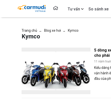
Tư vấn
So sánh xe
Trang chủ
Blog xe hơi
Kymco
→
→
Kymco
5 dòng xe
cho phái
11 năm trư
Kiểu dáng 
vận hành ê
đầu của ph
bắt được đ
xuất xe đề
dành riêng 
xe tay ga.
thời trang