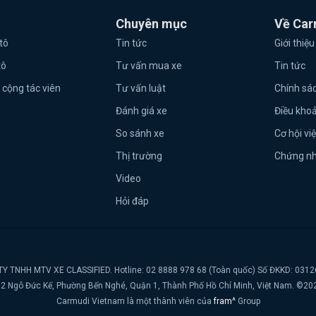
Chuyên mục
Về Car
tô
Tin tức
Giới thiệu
tô
Tư vấn mua xe
Tin tức
 cộng tác viên
Tư vấn luật
Chính sá
Đánh giá xe
Điều kho
So sánh xe
Cơ hội vi
Thị trường
Chứng n
Video
Hỏi đáp
Y TNHH MTV XE CLASSIFIED. Hotline: 02 8888 978 68 (Toàn quốc) Số ĐKKD: 031
t, 2 Ngô Đức Kế, Phường Bến Nghé, Quận 1, Thành Phố Hồ Chí Minh, Việt Nam. ©20
Carmudi Vietnam là một thành viên của
fram^
Group