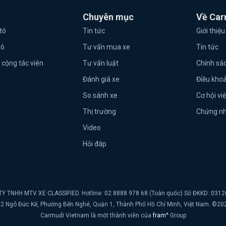
Chuyên mục
Về Car
tô
Tin tức
Giới thiệu
tô
Tư vấn mua xe
Tin tức
 cộng tác viên
Tư vấn luật
Chính sá
Đánh giá xe
Điều kho
So sánh xe
Cơ hội vi
Thị trường
Chứng n
Video
Hỏi đáp
Y TNHH MTV XE CLASSIFIED. Hotline: 02 8888 978 68 (Toàn quốc) Số ĐKKD: 031
t, 2 Ngô Đức Kế, Phường Bến Nghé, Quận 1, Thành Phố Hồ Chí Minh, Việt Nam. ©20
Carmudi Vietnam là một thành viên của
fram^
Group