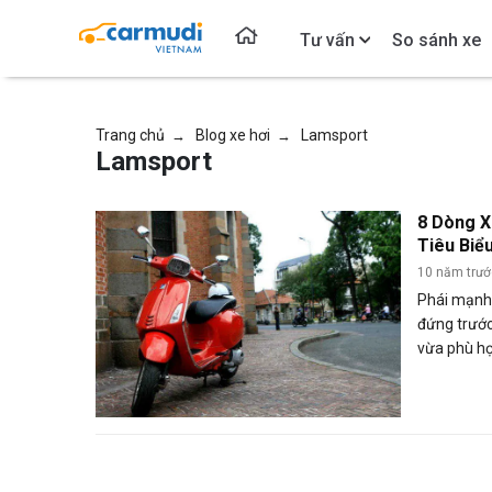
Tư vấn
So sánh xe
Trang chủ
Blog xe hơi
Lamsport
→
→
Lamsport
8 Dòng X
Tiêu Biể
10 năm trư
Phái mạnh 
đứng trước
vừa phù h
nhu cầu đi
khoắn? Nếu
thử tham k
thể thao c
sau đây: