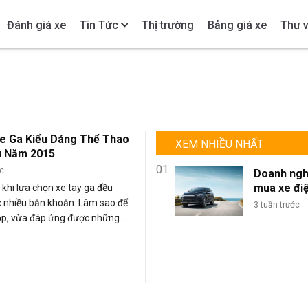
Đánh giá xe
Tin Tức
Thị trường
Bảng giá xe
Thư v
e Ga Kiểu Dáng Thể Thao
XEM NHIỀU NHẤT
u Năm 2015
01
ớc
Doanh ngh
mua xe đi
khi lựa chọn xe tay ga đều
lượng lớn: 
 nhiều băn khoăn: Làm sao để
3 tuần trước
sao BYD là
ợp, vừa đáp ứng được những
chọn tối ư
 lại, vừa cá tính, mạnh mẽ, khỏe
đội xe kin
 khó để quyết định, thì bạn hãy
doanh?
hảo các dòng xe ga kiểu dáng
ó mặt ở Việt Nam tính đến 2015