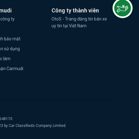
mudi
Công ty thành viên
 công ty
OtoS - Trang đăng tin bán xe
uy tín tại Việt Nam
ch bảo mật
ản sử dụng
ệc làm
hận Carmudi
2648170
23 by Car Classifieds Company Limited.