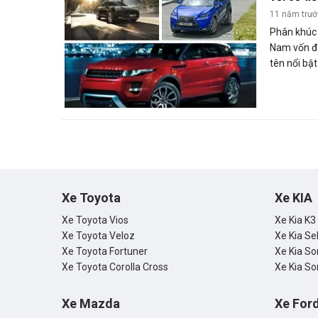
11 năm trư
Phân khúc 
Nam vốn đã
tên nổi bậ
Rover Ran
Dù vậy, đi
tham vọng 
cao cấp Nh
làng chiếc
trên nhiều
Á.
Xe Toyota
Xe KIA
Xe Toyota Vios
Xe Kia K3
Xe Toyota Veloz
Xe Kia Se
Xe Toyota Fortuner
Xe Kia So
Xe Toyota Corolla Cross
Xe Kia So
Xe Mazda
Xe For