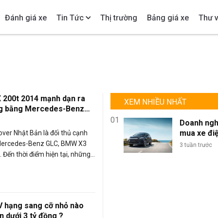
Đánh giá xe
Tin Tức
Thị trường
Bảng giá xe
Thư v
 200t 2014 mạnh dạn ra
XEM NHIỀU NHẤT
ng bằng Mercedes-Benz
01
Doanh ngh
mua xe đi
ver Nhật Bản là đối thủ cạnh
lượng lớn: 
 Mercedes-Benz GLC, BMW X3
3 tuần trước
sao BYD là
. Đến thời điểm hiện tại, những
chọn tối ư
s NX thế hệ đầu tiên vẫn có khả
đội xe kin
 khoản tốt trong nhóm xe
doanh?
 hạng sang cỡ nhỏ nào
ền dưới 3 tỷ đồng ?