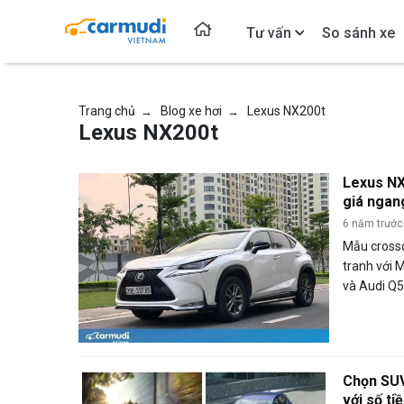
Tư vấn
So sánh xe
Trang chủ
Blog xe hơi
Lexus NX200t
→
→
Lexus NX200t
Lexus NX
giá nga
GLC
6 năm trước
Mẫu crosso
tranh với
và Audi Q5
chiếc Lexu
năng thanh
sang.
Chọn SUV
với số ti