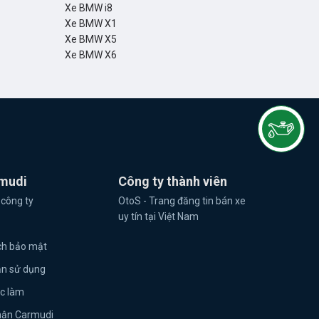
Xe BMW i8
Xe BMW X1
Xe BMW X5
Xe BMW X6
mudi
Công ty thành viên
 công ty
OtoS - Trang đăng tin bán xe
uy tín tại Việt Nam
ch bảo mật
ản sử dụng
ệc làm
hận Carmudi