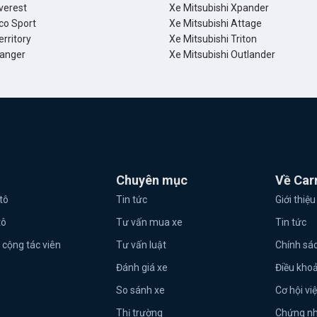
verest
Xe Mitsubishi Xpander
co Sport
Xe Mitsubishi Attage
erritory
Xe Mitsubishi Triton
Ranger
Xe Mitsubishi Outlander
Chuyên mục
Về Car
tô
Tin tức
Giới thiệu
tô
Tư vấn mua xe
Tin tức
 cộng tác viên
Tư vấn luật
Chính sá
Đánh giá xe
Điều kho
So sánh xe
Cơ hội vi
Thị trường
Chứng n