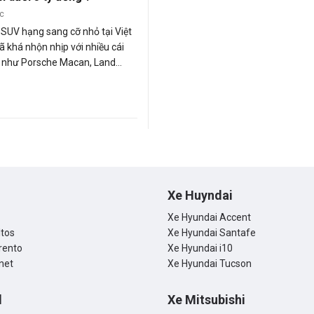
ớc
SUV hạng sang cỡ nhỏ tại Việt
 khá nhộn nhịp với nhiều cái
t như Porsche Macan, Land
ge Rover Evoque hay BMW X3…
ều này không thể ngăn cản được
của Lexus khi thương hiệu xe
ật Bản vừa chính thức trình
 NX hoàn toàn mới đang gây sốt
 thị trường khu vực Đông Nam
Xe Huyndai
Xe Hyundai Accent
ltos
Xe Hyundai Santafe
rento
Xe Hyundai i10
net
Xe Hyundai Tucson
d
Xe Mitsubishi