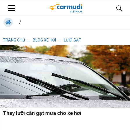
/
TRANG CHỦ
BLOG XE HƠI
LƯỠI GẠT
→
→
Thay lưỡi cần gạt mưa cho xe hơi