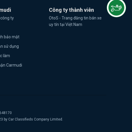
mudi
Công ty thành viên
 công ty
OtoS - Trang đăng tin bán xe
uy tín tại Việt Nam
ch bảo mật
ản sử dụng
ệc làm
hận Carmudi
2648170
23 by Car Classifieds Company Limited.