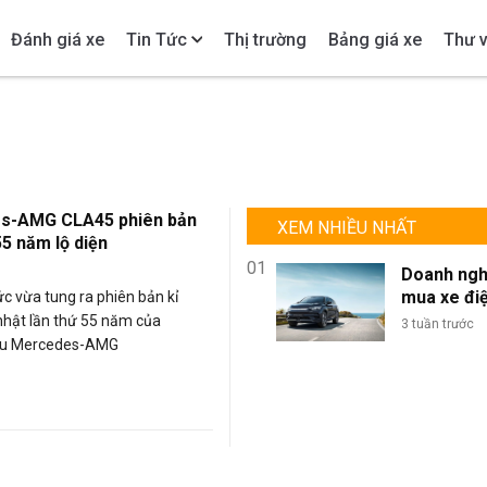
Đánh giá xe
Tin Tức
Thị trường
Bảng giá xe
Thư v
s-AMG CLA45 phiên bản
XEM NHIỀU NHẤT
55 năm lộ diện
01
Doanh ngh
mua xe đi
c vừa tung ra phiên bản kỉ
lượng lớn: 
nhật lần thứ 55 năm của
3 tuần trước
sao BYD là
ệu Mercedes-AMG
chọn tối ư
đội xe kin
doanh?