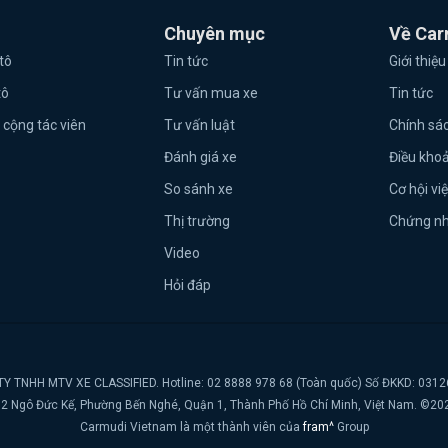
Chuyên mục
Về Car
tô
Tin tức
Giới thiệu
tô
Tư vấn mua xe
Tin tức
 cộng tác viên
Tư vấn luật
Chính sá
Đánh giá xe
Điều kho
So sánh xe
Cơ hội vi
Thị trường
Chứng n
Video
Hỏi đáp
Y TNHH MTV XE CLASSIFIED. Hotline: 02 8888 978 68 (Toàn quốc) Số ĐKKD: 031
t, 2 Ngô Đức Kế, Phường Bến Nghé, Quận 1, Thành Phố Hồ Chí Minh, Việt Nam. ©20
Carmudi Vietnam là một thành viên của
fram^
Group