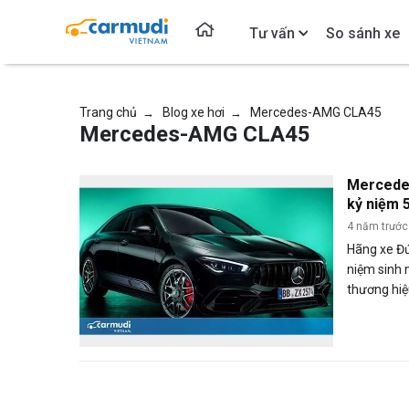
Tư vấn
So sánh xe
Trang chủ
Blog xe hơi
Mercedes-AMG CLA45
→
→
Mercedes-AMG CLA45
Mercede
kỷ niệm 
4 năm trước
Hãng xe Đứ
niệm sinh 
thương hi