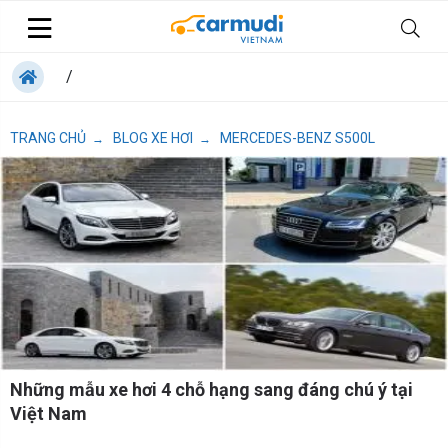
/
TRANG CHỦ
BLOG XE HƠI
MERCEDES-BENZ S500L
→
→
Những mẫu xe hơi 4 chỗ hạng sang đáng chú ý tại
Việt Nam