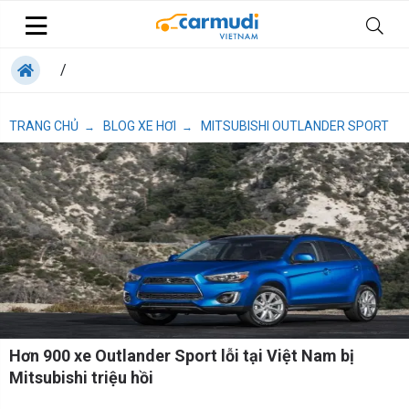
/
TRANG CHỦ
BLOG XE HƠI
MITSUBISHI OUTLANDER SPORT
→
→
Hơn 900 xe Outlander Sport lỗi tại Việt Nam bị
Mitsubishi triệu hồi