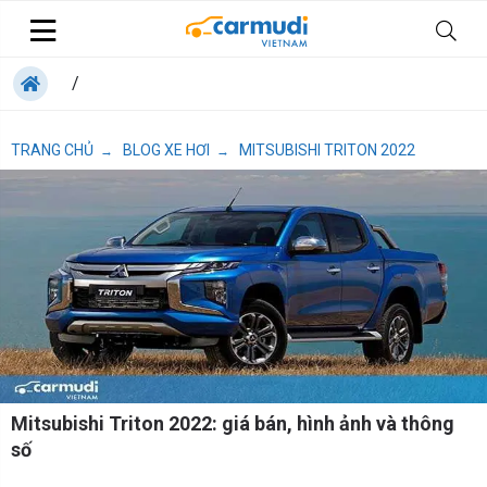
/
TRANG CHỦ
BLOG XE HƠI
MITSUBISHI TRITON 2022
→
→
Mitsubishi Triton 2022: giá bán, hình ảnh và thông
số