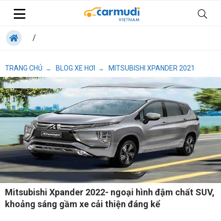
/
TRANG CHỦ
BLOG XE HƠI
MITSUBISHI XPANDER 2021
→
→
Mitsubishi Xpander 2022- ngoại hình đậm chất SUV,
khoảng sáng gầm xe cải thiện đáng kể