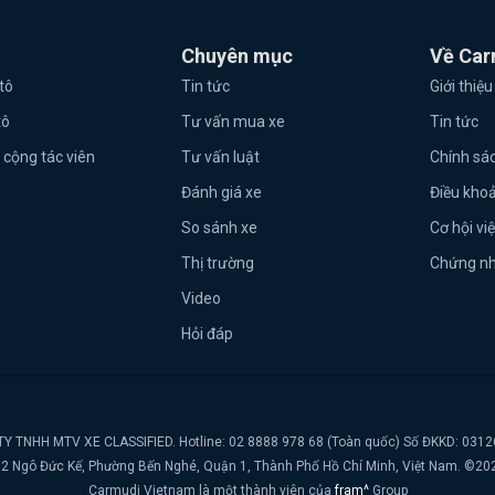
Chuyên mục
Về Car
tô
Tin tức
Giới thiệu
tô
Tư vấn mua xe
Tin tức
 cộng tác viên
Tư vấn luật
Chính sá
Đánh giá xe
Điều kho
So sánh xe
Cơ hội vi
Thị trường
Chứng n
Video
Hỏi đáp
Y TNHH MTV XE CLASSIFIED. Hotline: 02 8888 978 68 (Toàn quốc) Số ĐKKD: 031
t, 2 Ngô Đức Kế, Phường Bến Nghé, Quận 1, Thành Phố Hồ Chí Minh, Việt Nam. ©20
Carmudi Vietnam là một thành viên của
fram^
Group