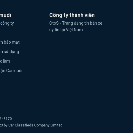
mudi
Công ty thành viên
 công ty
OtoS - Trang đăng tin bán xe
uy tín tại Việt Nam
ch bảo mật
ản sử dụng
ệc làm
hận Carmudi
2648170
23 by Car Classifieds Company Limited.