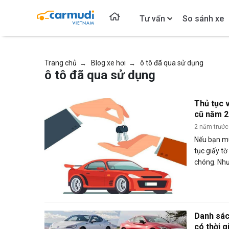
Tư vấn
So sánh xe
Trang chủ
Blog xe hơi
ô tô đã qua sử dụng
→
→
ô tô đã qua sử dụng
Thủ tục 
cũ năm 
2 năm trước
Nếu bạn mu
tục giấy t
chóng. Như
xe cần lưu
chiếc ô tô
Danh sác
có thời g