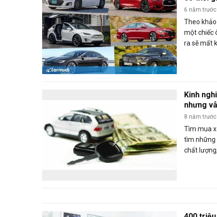
6 năm trước
Theo khảo 
một chiếc 
ra sẽ mất 
bán lại nh
ngày.
Kinh ngh
nhưng vẫ
8 năm trước
Tìm mua xe
tìm những
chất lượng,
vì vậy, bằ
tôi xin chi
vọng giúp 
đúng đắn 
400 triệ