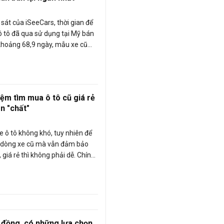
sát của iSeeCars, thời gian để
ô tô đã qua sử dụng tại Mỹ bán
khoảng 68,9 ngày, mẫu xe cũ
anh nhất chỉ mất khoảng 29 - 45
iệm tìm mua ô tô cũ giá rẻ
n "chất"
 ô tô không khó, tuy nhiên để
 dòng xe cũ mà vẫn đảm bảo
 giá rẻ thì không phải dễ. Chính
ng kinh nghiệm của mình chúng
a sẻ một vài thông tin bổ ích hi
các bạn đọc đưa ra quyết định
cho mình.
u đồng, có những lựa chọn