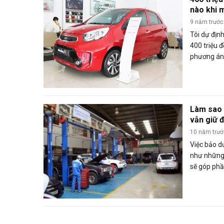
nào khi 
9 năm trước
Tôi dự định
400 triệu đ
phương án
trong tầm 
Thường)
Làm sao 
vẫn giữ 
10 năm trư
Việc bảo d
như những 
sẽ góp phầ
chán nhưng