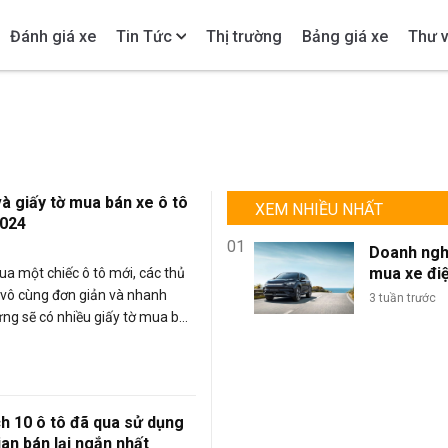
Đánh giá xe
Tin Tức
Thị trường
Bảng giá xe
Thư v
và giấy tờ mua bán xe ô tô
XEM NHIỀU NHẤT
2024
01
Doanh ngh
mua xe đi
a một chiếc ô tô mới, các thủ
lượng lớn: 
ờ vô cùng đơn giản và nhanh
3 tuần trước
sao BYD là
ng sẽ có nhiều giấy tờ mua bán
chọn tối ư
 ý khi bạn quyết định mua một
đội xe kin
 đã qua sử dụng.
doanh?
h 10 ô tô đã qua sử dụng
ian bán lại ngắn nhất