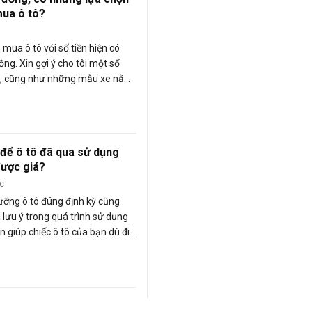
mua ô tô?
 mua ô tô với số tiền hiện có
ồng. Xin gợi ý cho tôi một số
, cũng như những mẫu xe nằm
tiền trên? (Nguyễn Công
để ô tô đã qua sử dụng
được giá?
ớc
ưỡng ô tô đúng định kỳ cũng
lưu ý trong quá trình sử dụng
n giúp chiếc ô tô của bạn dù đi
 khi bán vẫn giữ được giá trị.