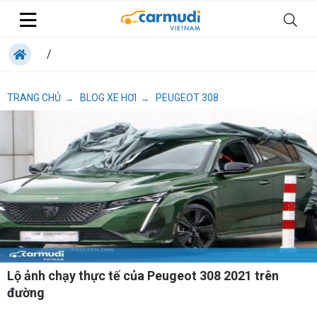
/
TRANG CHỦ
BLOG XE HƠI
PEUGEOT 308
→
→
Lộ ảnh chạy thực tế của Peugeot 308 2021 trên
đường