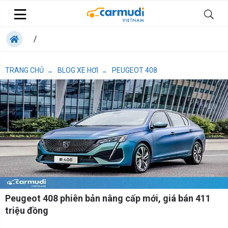
/
TRANG CHỦ
BLOG XE HƠI
PEUGEOT 408
→
→
Peugeot 408 phiên bản nâng cấp mới, giá bán 411
triệu đồng