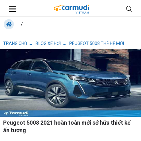
/
TRANG CHỦ
BLOG XE HƠI
PEUGEOT 5008 THẾ HỆ MỚI
→
→
Peugeot 5008 2021 hoàn toàn mới sở hữu thiết kế
ấn tượng