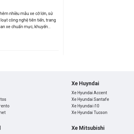
thêm nhiều mẫu xe cỡ lớn, sử
loạt công nghệ tiên tiến, trang
gian xe chuẩn mực, khuyến
nhiên liệu xanh sạch... là
hướng mới hoặc được nâng tầm
 các thương hiệu xe ô tô sẽ
trong năm 2017.
Xe Huyndai
Xe Hyundai Accent
ltos
Xe Hyundai Santafe
rento
Xe Hyundai i10
net
Xe Hyundai Tucson
d
Xe Mitsubishi