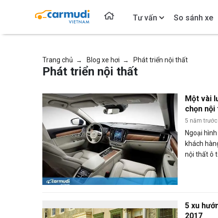
Tư vấn
So sánh xe
Trang chủ
Blog xe hơi
Phát triển nội thất
→
→
Phát triển nội thất
Một vài l
chọn nội 
5 năm trước
Ngoại hình
khách hàng
nội thất ô
ảnh hưởng 
lái xe.
5 xu hướ
2017