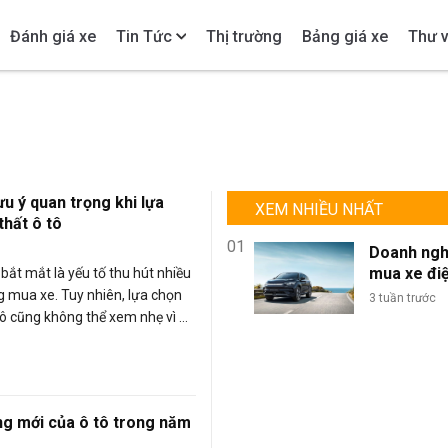
Đánh giá xe
Tin Tức
Thị trường
Bảng giá xe
Thư v
ưu ý quan trọng khi lựa
XEM NHIỀU NHẤT
thất ô tô
01
Doanh ngh
mua xe đi
 bắt mắt là yếu tố thu hút nhiều
lượng lớn: 
 mua xe. Tuy nhiên, lựa chọn
3 tuần trước
sao BYD là
 tô cũng không thể xem nhẹ vì nó
chọn tối ư
trực tiếp đến sự thoải mái khi
đội xe kin
doanh?
ng mới của ô tô trong năm