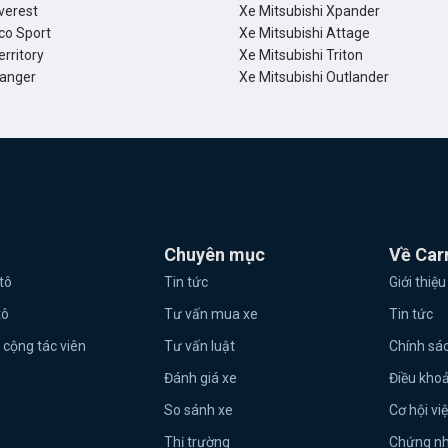
verest
Xe Mitsubishi Xpander
co Sport
Xe Mitsubishi Attage
erritory
Xe Mitsubishi Triton
Ranger
Xe Mitsubishi Outlander
Chuyên mục
Về Car
tô
Tin tức
Giới thiệu
tô
Tư vấn mua xe
Tin tức
 cộng tác viên
Tư vấn luật
Chính sá
Đánh giá xe
Điều kho
So sánh xe
Cơ hội vi
Thị trường
Chứng n