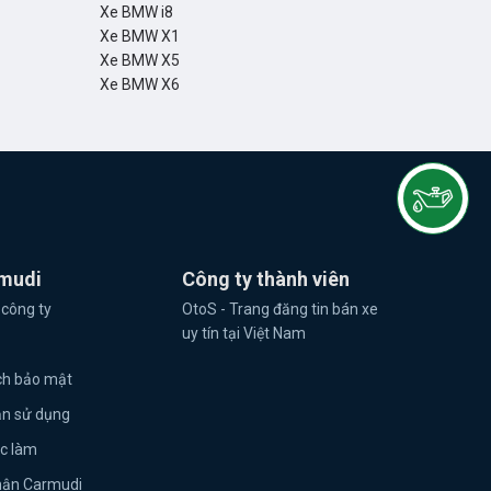
Xe BMW i8
Xe BMW X1
Xe BMW X5
Xe BMW X6
mudi
Công ty thành viên
 công ty
OtoS - Trang đăng tin bán xe
uy tín tại Việt Nam
ch bảo mật
ản sử dụng
ệc làm
hận Carmudi