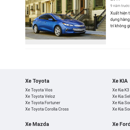
9 năm trước
Xuất hiện 
dụng hàng 
trí không 
khích dùng 
những xu 
đáng kể mà
hướng tới 
Xe Toyota
Xe KIA
Xe Toyota Vios
Xe Kia K3
Xe Toyota Veloz
Xe Kia Se
Xe Toyota Fortuner
Xe Kia So
Xe Toyota Corolla Cross
Xe Kia So
Xe Mazda
Xe For