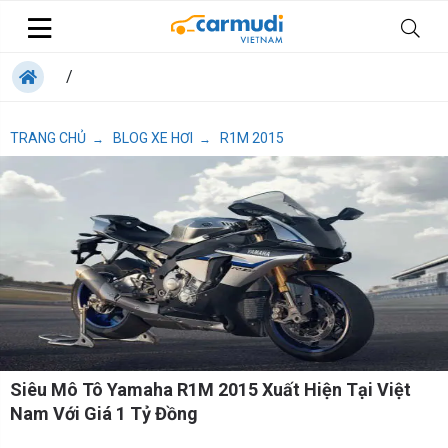
/
TRANG CHỦ
BLOG XE HƠI
R1M 2015
→
→
Siêu Mô Tô Yamaha R1M 2015 Xuất Hiện Tại Việt
Nam Với Giá 1 Tỷ Đồng