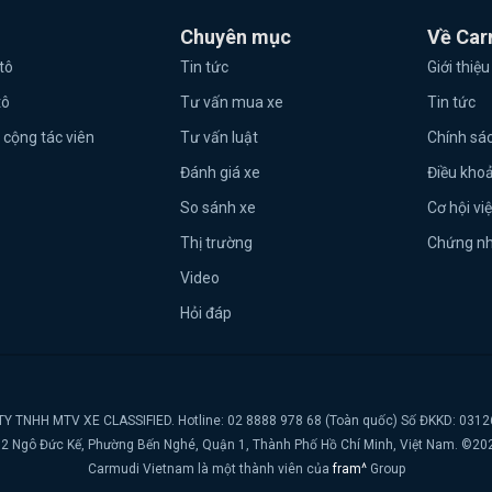
Chuyên mục
Về Car
tô
Tin tức
Giới thiệu
tô
Tư vấn mua xe
Tin tức
 cộng tác viên
Tư vấn luật
Chính sá
Đánh giá xe
Điều kho
So sánh xe
Cơ hội vi
Thị trường
Chứng n
Video
Hỏi đáp
Y TNHH MTV XE CLASSIFIED. Hotline: 02 8888 978 68 (Toàn quốc) Số ĐKKD: 031
t, 2 Ngô Đức Kế, Phường Bến Nghé, Quận 1, Thành Phố Hồ Chí Minh, Việt Nam. ©20
Carmudi Vietnam là một thành viên của
fram^
Group