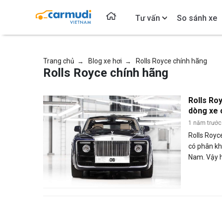
Tư vấn
So sánh xe
Trang chủ
Blog xe hơi
Rolls Royce chính hãng
→
→
Rolls Royce chính hãng
Rolls Ro
dòng xe 
1 năm trước
Rolls Royc
có phân kh
Nam. Vậy h
nào? Các d
Nam? Hãy 