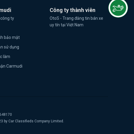
mudi
Công ty thành viên
 công ty
OtoS - Trang đăng tin bán xe
uy tín tại Việt Nam
ch bảo mật
ản sử dụng
ệc làm
hận Carmudi
2648170
23 by Car Classifieds Company Limited.