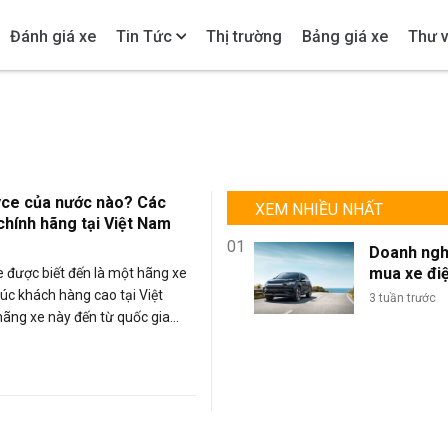
Đánh giá xe
Tin Tức
Thị trường
Bảng giá xe
Thư v
yce của nước nào? Các
XEM NHIỀU NHẤT
chính hãng tại Việt Nam
01
Doanh ngh
mua xe đi
e được biết đến là một hãng xe
lượng lớn: 
úc khách hàng cao tại Việt
3 tuần trước
sao BYD là
ãng xe này đến từ quốc gia
chọn tối ư
òng xe nào đã có mặt tại Việt
đội xe kin
cùng Carmudi tìm hiểu nhé.
doanh?