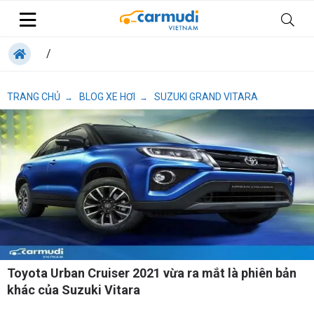
/
TRANG CHỦ
BLOG XE HƠI
SUZUKI GRAND VITARA
→
→
Toyota Urban Cruiser 2021 vừa ra mắt là phiên bản
khác của Suzuki Vitara