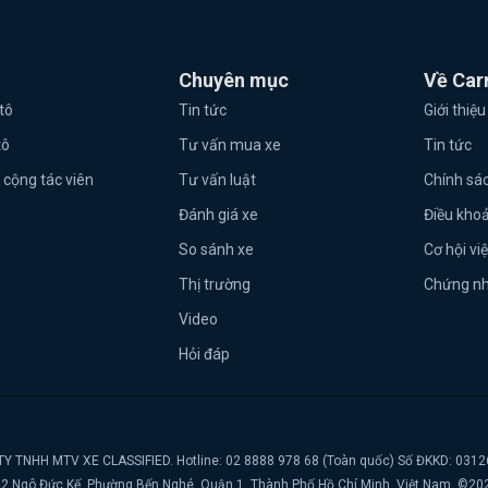
Chuyên mục
Về Car
tô
Tin tức
Giới thiệu
tô
Tư vấn mua xe
Tin tức
 cộng tác viên
Tư vấn luật
Chính sá
Đánh giá xe
Điều kho
So sánh xe
Cơ hội vi
Thị trường
Chứng n
Video
Hỏi đáp
Y TNHH MTV XE CLASSIFIED. Hotline: 02 8888 978 68 (Toàn quốc) Số ĐKKD: 031
t, 2 Ngô Đức Kế, Phường Bến Nghé, Quận 1, Thành Phố Hồ Chí Minh, Việt Nam. ©20