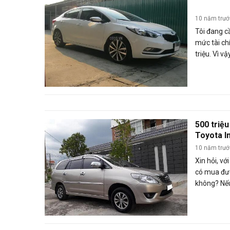
10 năm trư
Tôi đang c
mức tài ch
triệu. Vì v
mua xe K3 
rõ ngân hà
và trường 
trả góp kh
500 triệ
Toyota I
10 năm trư
Xin hỏi, vớ
có mua đư
không? Nế
thì nên ch
giá đó? (Đ