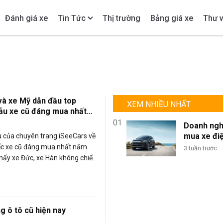
Đánh giá xe
Tin Tức
Thị trường
Bảng giá xe
Thư v
và xe Mỹ dẫn đầu top
XEM NHIỀU NHẤT
u xe cũ đáng mua nhất
m 2021
01
Doanh ngh
mua xe đi
 của chuyên trang iSeeCars về
lượng lớn: 
ếc xe cũ đáng mua nhất năm
3 tuần trước
sao BYD là
hấy xe Đức, xe Hàn không chiến
chọn tối ư
t kỳ hạng mục nào.
đội xe kin
doanh?
g ô tô cũ hiện nay