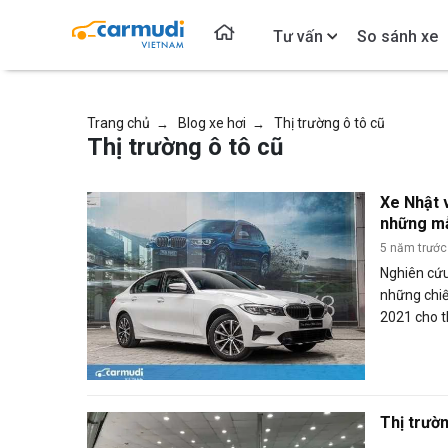
Tư vấn
So sánh xe
Trang chủ
Blog xe hơi
Thị trường ô tô cũ
→
→
Thị trường ô tô cũ
Xe Nhật 
những mẫ
trong nă
5 năm trước
Nghiên cứu
những chi
2021 cho t
thắng ở bấ
Thị trườn