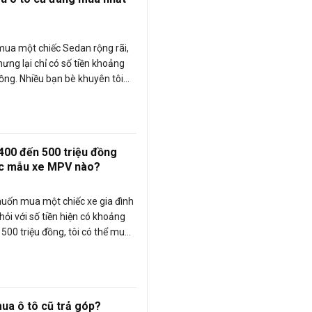
ua một chiếc Sedan rộng rãi,
hưng lại chỉ có số tiền khoảng
đồng. Nhiều bạn bè khuyên tôi
 cũ, tuy nhiên đây là lần đầu
 tôi rất băn khoăn có nên mua
 không và so với việc mua xe
ột chiếc ô tô cũ có mặt lợi và
400 đến 500 triệu đồng
ư thế nào? Những mẫu xe ô tô cũ
c mẫu xe MPV nào?
Kỳ Bình).
uốn mua một chiếc xe gia đình
hỏi với số tiền hiện có khoảng
 500 triệu đồng, tôi có thể mua
o trong phân khúc này?
ua ô tô cũ trả góp?