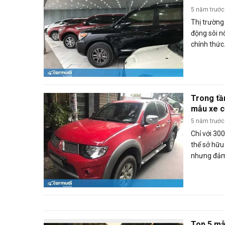
5 năm trước
Thị trường 
động sôi n
chính thức
song song v
tường ô tô 
nay như th
thị trường 
Trong tầ
tới sẽ ra s
mẫu xe c
năm nay
5 năm trước
Chỉ với 30
thể sở hữu
nhưng đảm 
Top 5 mẫ