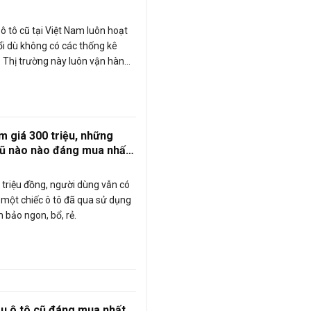
ô tô cũ tại Việt Nam luôn hoạt
ổi dù không có các thống kê
. Thị trường này luôn vận hành
à tác động qua lại với thị
mới. Vậy thị trường ô tô cũ hiện
ế nào? Các dự báo tiếp theo với
xe ô tô cũ trong thời gian sắp
m giá 300 triệu, những
ao?
ũ nào nào đáng mua nhất
?
0 triệu đồng, người dùng vẫn có
 một chiếc ô tô đã qua sử dụng
bảo ngon, bổ, rẻ.
u ô tô cũ đáng mua nhất