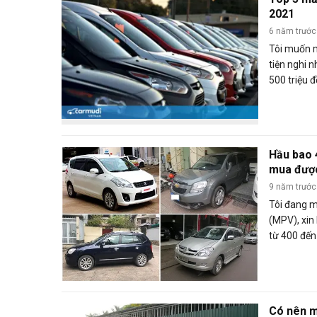
2021
6 năm trước
Tôi muốn m
tiện nghi n
500 triệu 
nên mua xe
mua xe nên
xe ô tô cũ
mới? Sắm m
Hầu bao 
bất lợi nh
mua đượ
nên mua? (
9 năm trước
Tôi đang m
(MPV), xin 
từ 400 đến
được xe nà
(Pháp).
Có nên m