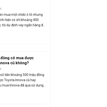
ớc
ần mua một chiếc ô tô nhưng
ính hiện có chỉ khoảng 400
ậy, tôi dự định vay ngân hàng để
cũ trả góp. Tuy nhiên tôi không
ng có cho vay mua xe cũ không
hợp này thì có nên mua ô tô cũ
ông?
u đồng có mua được
nnova cũ không?
ớc
i số tiền khoảng 500 triệu đồng
ợc Toyota Innova cũ hay
u mua Innova đã qua sử dụng
ọn đời xe nào phù hợp với tầm
ỗ Quân).