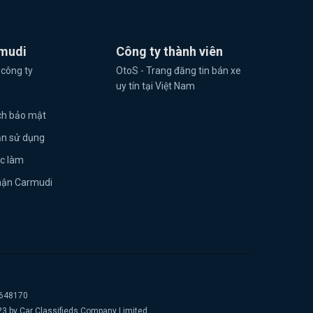
mudi
Công ty thành viên
 công ty
OtoS - Trang đăng tin bán xe
uy tín tại Việt Nam
ch bảo mật
ản sử dụng
ệc làm
hận Carmudi
2648170
23 by Car Classifieds Company Limited.