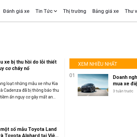
Đánh giá xe
Tin Tức
Thị trường
Bảng giá xe
Thư v
 xe bị thu hồi do lỗi thiết
XEM NHIỀU NHẤT
uy cơ cháy nổ
01
Doanh ngh
mua xe đi
àng loạt những mẫu xe như Kia
lượng lớn: 
à Cadenza đã bị thông báo thu
3 tuần trước
sao BYD là
 tiềm ẩn nguy cơ gây mất an
chọn tối ư
áy nổ.
đội xe kin
doanh?
i một số mẫu Toyota Land
à Toyota Alphard tại Việt