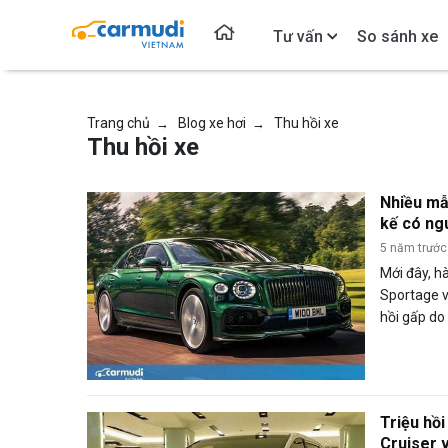
Tư vấn
So sánh xe
Trang chủ
Blog xe hơi
Thu hồi xe
→
→
Thu hồi xe
Nhiều mẫu
kế có ng
5 năm trước
Mới đây, h
Sportage v
hồi gấp do
toàn và ch
Triệu hồ
Cruiser v