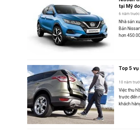
tại Mỹ d
6 năm trước
Nhà sản xu
Bản Nissan
hơn 450.00
hiện lỗi có
thống pha
Top 5 vụ 
10 năm trư
Việc thu hồ
trước đến 
khách hàn
đau đầu vì
số lượng l
thiệt hại 
lại 5 vụ th
ngành công