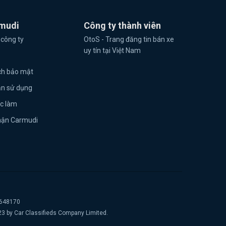
mudi
Công ty thành viên
 công ty
OtoS - Trang đăng tin bán xe
uy tín tại Việt Nam
ch bảo mật
ản sử dụng
ệc làm
hận Carmudi
2648170
23 by Car Classifieds Company Limited.