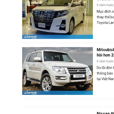
Nam
5 năm trước
Mục đích c
thay thế b
Toyota Lan
Alphard bá
Mitsubish
hồi hơn 2
treo
5 năm trước
Do lỗi đòn
thông báo 
tại Việt N
thay thế t
phải.
Nissan th