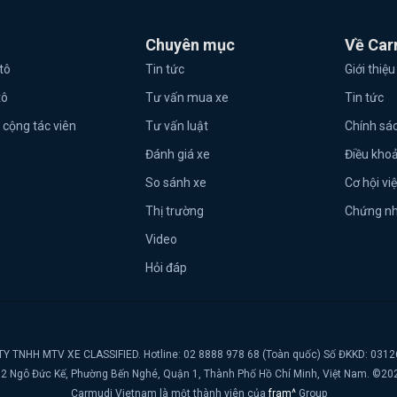
Chuyên mục
Về Car
tô
Tin tức
Giới thiệu
tô
Tư vấn mua xe
Tin tức
 cộng tác viên
Tư vấn luật
Chính sá
Đánh giá xe
Điều kho
So sánh xe
Cơ hội vi
Thị trường
Chứng n
Video
Hỏi đáp
Y TNHH MTV XE CLASSIFIED. Hotline: 02 8888 978 68 (Toàn quốc) Số ĐKKD: 031
t, 2 Ngô Đức Kế, Phường Bến Nghé, Quận 1, Thành Phố Hồ Chí Minh, Việt Nam. ©20
Carmudi Vietnam là một thành viên của
fram^
Group