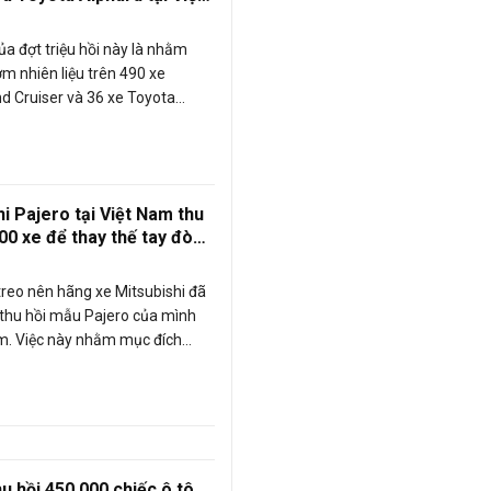
ủa đợt triệu hồi này là nhằm
ơm nhiên liệu trên 490 xe
d Cruiser và 36 xe Toyota
n tại Việt Nam.
i Pajero tại Việt Nam thu
00 xe để thay thế tay đòn
 treo nên hãng xe Mitsubishi đã
thu hồi mẫu Pajero của mình
am. Việc này nhằm mục đích
ay đòn treo dưới phía trước bên
u hồi 450.000 chiếc ô tô