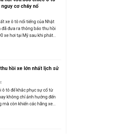
o nguy cơ cháy nổ
ất xe ô tô nổi tiếng của Nhật
 đã đưa ra thông báo thu hồi
0 xe hơi tại Mỹ sau khi phát
 nguy cơ gây ra cháy nổ trong hệ
nh.
thu hồi xe lớn nhất lịch sử
ớc
i ô tô để khắc phục sự cố từ
nay không chỉ ảnh hưởng đến
g mà còn khiến các hãng xe
 phần lớn đến liên quan đến một
ớn sản phẩm và gây ra những
nặng nề. Hãy cùng chúng tôi điểm
u hồi xe lớn nhất trong lịch sử
 nghiệp ô tô Mỹ.