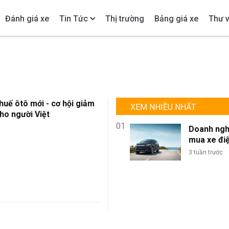
Đánh giá xe
Tin Tức
Thị trường
Bảng giá xe
Thư v
huế ôtô mới - cơ hội giảm
XEM NHIỀU NHẤT
ho người Việt
01
Doanh ngh
mua xe đi
lượng lớn: 
3 tuần trước
sao BYD là
chọn tối ư
đội xe kin
doanh?