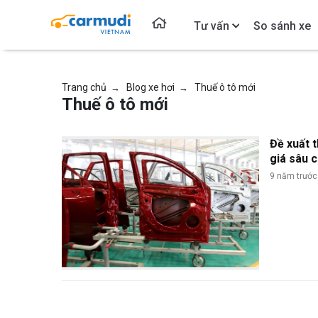
Tư vấn
So sánh xe
Trang chủ
Blog xe hơi
Thuế ô tô mới
→
→
Thuế ô tô mới
Đề xuất t
giá sâu c
9 năm trước