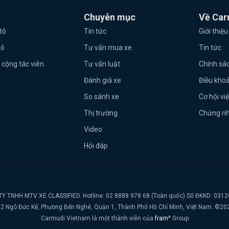
Chuyên mục
Về Car
tô
Tin tức
Giới thiệu
tô
Tư vấn mua xe
Tin tức
 cộng tác viên
Tư vấn luật
Chính sá
Đánh giá xe
Điều kho
So sánh xe
Cơ hội vi
Thị trường
Chứng n
Video
Hỏi đáp
Y TNHH MTV XE CLASSIFIED. Hotline: 02 8888 978 68 (Toàn quốc) Số ĐKKD: 031
t, 2 Ngô Đức Kế, Phường Bến Nghé, Quận 1, Thành Phố Hồ Chí Minh, Việt Nam. ©20
Carmudi Vietnam là một thành viên của
fram^
Group