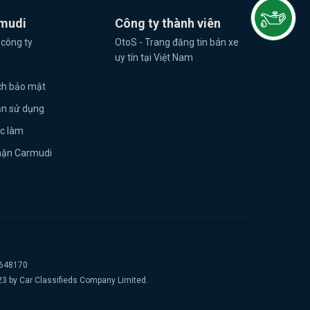
mudi
Công ty thành viên
 công ty
OtoS - Trang đăng tin bán xe
uy tín tại Việt Nam
ch bảo mật
ản sử dụng
ệc làm
hận Carmudi
2648170
23 by Car Classifieds Company Limited.