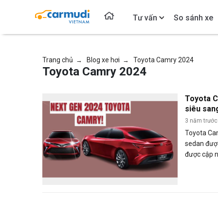
Tư vấn
So sánh xe
Trang chủ
Blog xe hơi
Toyota Camry 2024
→
→
Toyota Camry 2024
Toyota C
siêu san
3 năm trước
Toyota Ca
sedan được 
được cập n
2024 với n
toàn và sự
hiện đại