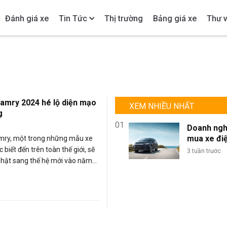
Đánh giá xe
Tin Tức
Thị trường
Bảng giá xe
Thư v
amry 2024 hé lộ diện mạo
XEM NHIỀU NHẤT
g
01
Doanh ngh
mua xe đi
mry, một trong những mẫu xe
lượng lớn: 
biết đến trên toàn thế giới, sẽ
3 tuần trước
sao BYD là
hật sang thế hệ mới vào năm
chọn tối ư
goại hình được thay đổi hoàn
đội xe kin
 bổ sung của những trang bị
doanh?