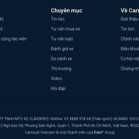
Chuyên mục
Về Car
tô
Tin tức
Giới thiệu
tô
Tư vấn mua xe
Tin tức
 cộng tác viên
Tư vấn luật
Chính sá
Đánh giá xe
Điều kho
So sánh xe
Cơ hội vi
Thị trường
Chứng n
Video
Hỏi đáp
Y TNHH MTV XE CLASSIFIED. Hotline: 02 8888 978 68 (Toàn quốc) Số ĐKKD: 031
t, 2 Ngô Đức Kế, Phường Bến Nghé, Quận 1, Thành Phố Hồ Chí Minh, Việt Nam. ©20
Carmudi Vietnam là một thành viên của
fram^
Group