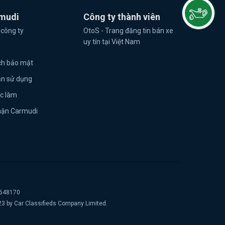
mudi
Công ty thành viên
 công ty
OtoS - Trang đăng tin bán xe
uy tín tại Việt Nam
ch bảo mật
ản sử dụng
ệc làm
hận Carmudi
2648170
23 by Car Classifieds Company Limited.