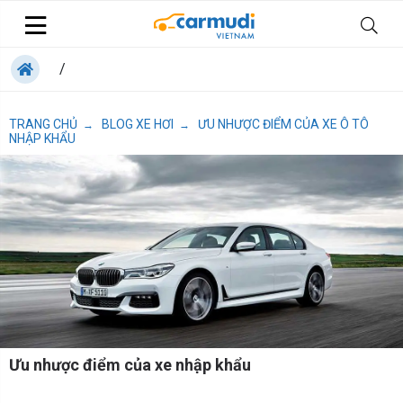
/
TRANG CHỦ
BLOG XE HƠI
ƯU NHƯỢC ĐIỂM CỦA XE Ô TÔ
→
→
NHẬP KHẨU
Ưu nhược điểm của xe nhập khẩu