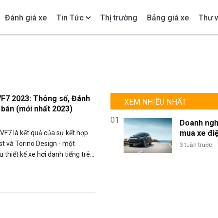
Đánh giá xe
Tin Tức
Thị trường
Bảng giá xe
Thư v
VF7 2023: Thông số, Đánh
XEM NHIỀU NHẤT
 bán (mới nhất 2023)
01
Doanh ngh
mua xe đi
F7 là kết quả của sự kết hợp
lượng lớn: 
st và Torino Design - một
3 tuần trước
sao BYD là
 thiết kế xe hơi danh tiếng trên
chọn tối ư
Với sự kết hợp này, VF7 mang
đội xe kin
ách hàng một trải nghiệm công
doanh?
tiến cùng với phong cách ngoại
á tính và tinh tế. Cùng Carmudi
inFast VF7 nhé.