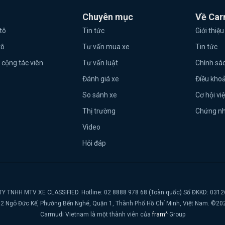
Chuyên mục
Về Car
tô
Tin tức
Giới thiệu
tô
Tư vấn mua xe
Tin tức
 cộng tác viên
Tư vấn luật
Chính sá
Đánh giá xe
Điều kho
So sánh xe
Cơ hội vi
Thị trường
Chứng n
Video
Hỏi đáp
Y TNHH MTV XE CLASSIFIED. Hotline: 02 8888 978 68 (Toàn quốc) Số ĐKKD: 031
t, 2 Ngô Đức Kế, Phường Bến Nghé, Quận 1, Thành Phố Hồ Chí Minh, Việt Nam. ©20
Carmudi Vietnam là một thành viên của
fram^
Group