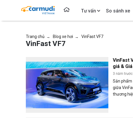
Tư vấn
So sánh xe
Trang chủ
Blog xe hơi
VinFast VF7
→
→
VinFast VF7
VinFast 
giá & Giá
3 năm trước
Sản phẩm V
giữa VinFa
thương hiệu
toàn cầu. 
đến cho kh
nghệ tiên 
hình đầy c
tìm hiểu V