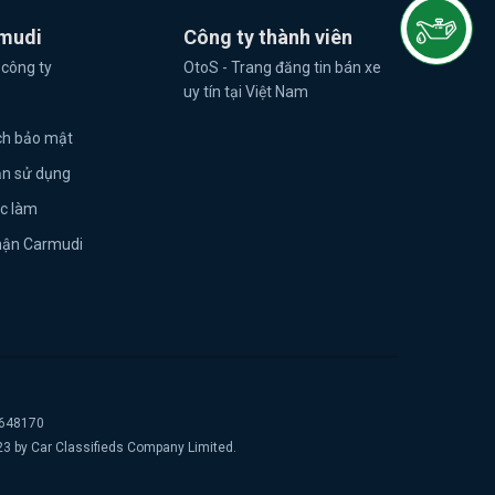
mudi
Công ty thành viên
 công ty
OtoS - Trang đăng tin bán xe
uy tín tại Việt Nam
ch bảo mật
ản sử dụng
ệc làm
hận Carmudi
2648170
23 by Car Classifieds Company Limited.