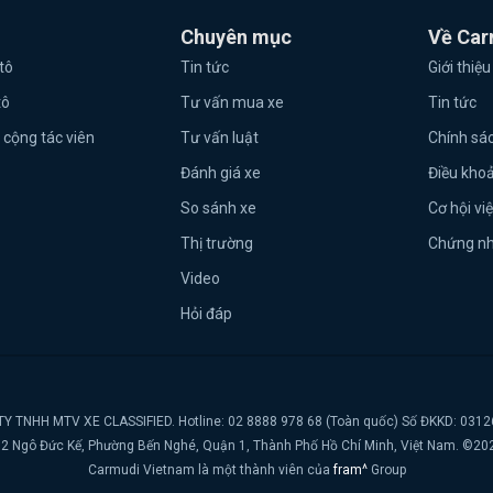
Chuyên mục
Về Car
tô
Tin tức
Giới thiệu
tô
Tư vấn mua xe
Tin tức
 cộng tác viên
Tư vấn luật
Chính sá
Đánh giá xe
Điều kho
So sánh xe
Cơ hội vi
Thị trường
Chứng n
Video
Hỏi đáp
Y TNHH MTV XE CLASSIFIED. Hotline: 02 8888 978 68 (Toàn quốc) Số ĐKKD: 031
t, 2 Ngô Đức Kế, Phường Bến Nghé, Quận 1, Thành Phố Hồ Chí Minh, Việt Nam. ©20
Carmudi Vietnam là một thành viên của
fram^
Group