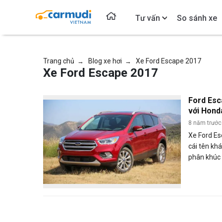
Tư vấn
So sánh xe
Trang chủ
Blog xe hơi
Xe Ford Escape 2017
→
→
Xe Ford Escape 2017
Ford Esc
với Hond
SUV cỡ n
8 năm trước
Xe Ford Es
cái tên kh
phân khúc 
của chiếc x
vẫn khó có
2017, mẫu 
tâm nhất v
bảng giá H