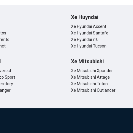
đến sự thua kém của mẫu xế
 sở Cờ Hoa này?
Xe Huyndai
Xe Hyundai Accent
ltos
Xe Hyundai Santafe
rento
Xe Hyundai i10
net
Xe Hyundai Tucson
d
Xe Mitsubishi
verest
Xe Mitsubishi Xpander
co Sport
Xe Mitsubishi Attage
erritory
Xe Mitsubishi Triton
Ranger
Xe Mitsubishi Outlander