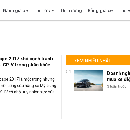
Đánh giá xe
Tin Tức
Thị trường
Bảng giá xe
Thư v
ape 2017 khó cạnh tranh
XEM NHIỀU NHẤT
a CR-V trong phân khúc
hỏ
01
Doanh ngh
mua xe đi
cape 2017 là một trong những
lượng lớn: 
á nổi tiếng của hãng xe Mỹ trong
3 tuần trước
sao BYD là
SUV cỡ nhỏ, tuy nhiên sức hút
chọn tối ư
e này tại thị trường Việt Nam
đội xe kin
 thể sánh bằng xe Honda CR-V
doanh?
xe thu hút sự nhiều sự quan
à là sự lựa chọn hàng đầu trên
onda 2017. Vậy, đâu là nguyên