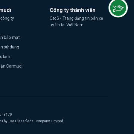
mudi
Công ty thành viên
 công ty
OtoS - Trang đăng tin bán xe
uy tín tại Việt Nam
ch bảo mật
ản sử dụng
ệc làm
hận Carmudi
2648170
23 by Car Classifieds Company Limited.