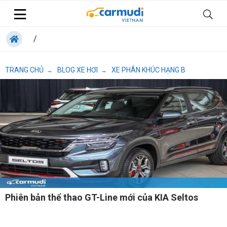
/
TRANG CHỦ
BLOG XE HƠI
XE PHÂN KHÚC HẠNG B
→
→
Phiên bản thể thao GT-Line mới của KIA Seltos