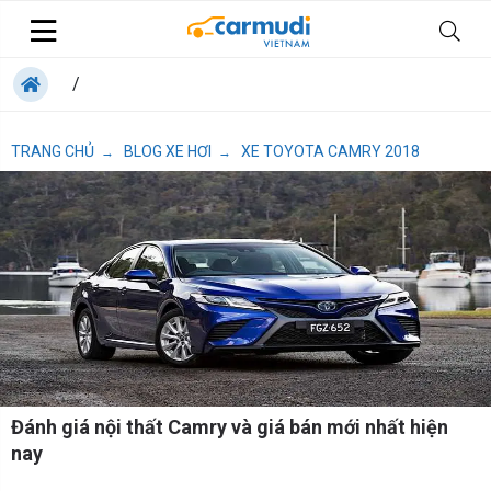
/
TRANG CHỦ
BLOG XE HƠI
XE TOYOTA CAMRY 2018
→
→
Đánh giá nội thất Camry và giá bán mới nhất hiện
nay