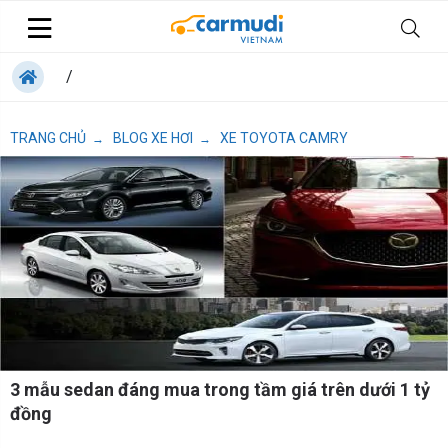
/
TRANG CHỦ
BLOG XE HƠI
XE TOYOTA CAMRY
→
→
3 mẫu sedan đáng mua trong tầm giá trên dưới 1 tỷ
đồng