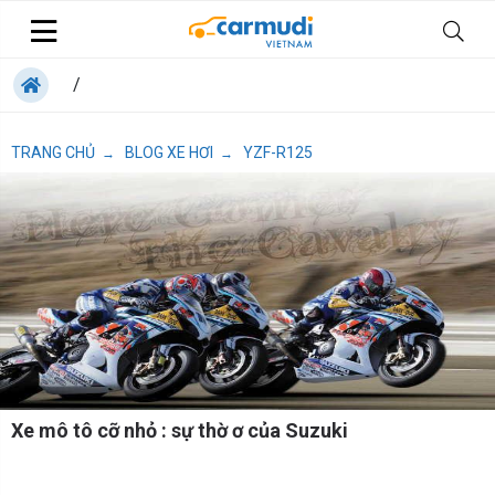
/
TRANG CHỦ
BLOG XE HƠI
YZF-R125
→
→
Xe mô tô cỡ nhỏ : sự thờ ơ của Suzuki