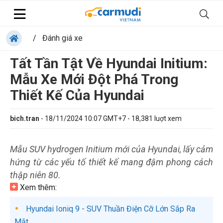
/
Đánh giá xe
Tất Tần Tật Về Hyundai Initium:
Mẫu Xe Mới Đột Phá Trong
Thiết Kế Của Hyundai
bich.tran
-
18/11/2024 10:07 GMT+7
-
18,381
luợt xem
Mẫu SUV hydrogen Initium mới của Hyundai, lấy cảm
hứng từ các yếu tố thiết kế mang đậm phong cách
thập niên 80.
Xem thêm:
Hyundai Ioniq 9 - SUV Thuần Điện Cỡ Lớn Sắp Ra
Mắt