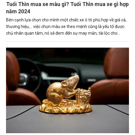
Tuổi Thìn mua xe màu gì? Tuổi Thìn mua xe gì hợp
năm 2024
Bên cạnh lựa chọn cho mình một chiếc xe ô tô phù hợp về giá cả,
thương hiệu,... việc chọn màu xe theo mệnh cũng là yếu tố được
chủ nhân quan tâm, nó sẽ đem đến sự may mắn, tài lộc cho
người sở hữu. Trong bài viết này, Carmudi sẽ tư vấn về những
nguyên tắc giúp người tuổi Thìn (Bính Thìn, Canh Thìn, Giáp Thìn.
Mậu Thìn, Nhâm Thìn) mua được chiếc xe ô tô phù hợp. Tuổi thìn
hợp xe màu gì sẽ mang lại may mắn và tài lộc cho gia chủ.