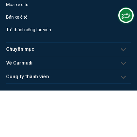
Mua xe ô tô
Bán xe ô tô
Trở thành cộng tác viên
Chuyên mục
Về Carmudi
Công ty thành viên
CÔNG TY TNHH MTV XE CLASSIFIED. Hotline: 02 8888 978 68 (Toàn quốc) Số
ĐKKD: 0312648170
Địa chỉ: Tầng 6, Toà nhà Mê Linh Point, 2 Ngô Đức Kế, Phường Bến Nghé, Quận
1, Thành Phố Hồ Chí Minh, Việt Nam. ©2023 by Car Classifieds Company
Limited.
Carmudi Vietnam là một thành viên của
fram^
Group