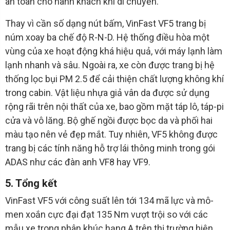
an toàn cho hành khách khi di chuyển.
Thay vì cần số dạng nút bấm, VinFast VF5 trang bị
núm xoay ba chế độ R-N-D. Hệ thống điều hòa một
vùng của xe hoạt động khá hiệu quả, với máy lạnh làm
lạnh nhanh và sâu. Ngoài ra, xe còn được trang bị hệ
thống lọc bụi PM 2.5 để cải thiện chất lượng không khí
trong cabin. Vật liệu nhựa giả vân da được sử dụng
rộng rãi trên nội thất của xe, bao gồm mặt táp lô, táp-pi
cửa và vô lăng. Bộ ghế ngồi được bọc da và phối hai
màu tạo nên vẻ đẹp mắt. Tuy nhiên, VF5 không được
trang bị các tính năng hỗ trợ lái thông minh trong gói
ADAS như các đàn anh VF8 hay VF9.
5. Tổng kết
VinFast VF5 với công suất lên tới 134 mã lực và mô-
men xoắn cực đại đạt 135 Nm vượt trội so với các
mẫu xe trong phân khúc hạng A trên thị trường hiện