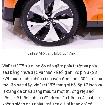
VinFast VF5 trang bị bộ lốp 17 inch
VinFast VF5 sử dụng ốp cản gầm phía trước và phía
sau bằng nhựa đặc và thiết kế tối giản. Bộ pin 37,23
kWh của xe cho phép di chuyển được hơn 300 km sau
mỗi lần sạc đầy. VinFast VF5 trang bị bộ lốp 17 inch và
la-zăng đa chấu sáng màu từ một thương hiệu nổi
tiếng. Hệ thống phanh đĩa được lắp trên cả 4 bánh xe,
không giống như nhiều mẫu xe giá rẻ khác chỉ có