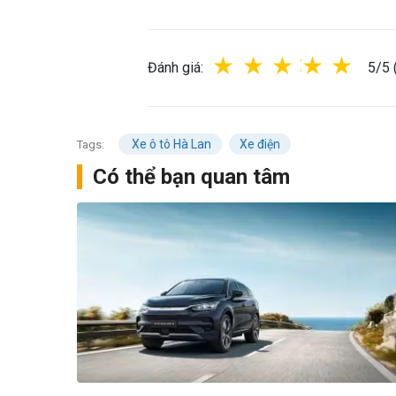
1 star
2 stars
3 stars
4 star
5 s
Đánh giá:
5/5 
Xe ô tô Hà Lan
Xe điện
Tags:
Có thể bạn quan tâm