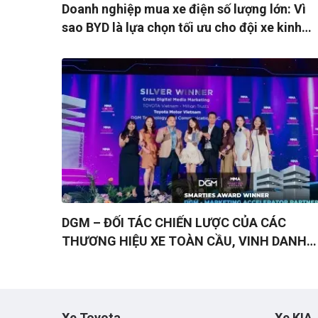
Doanh nghiệp mua xe điện số lượng lớn: Vì
sao BYD là lựa chọn tối ưu cho đội xe kinh
doanh?
DGM – ĐỐI TÁC CHIẾN LƯỢC CỦA CÁC
THƯƠNG HIỆU XE TOÀN CẦU, VINH DANH
TẠI MMA SMARTIES 2025 VỚI TRIẾT LÝ “AL
ROADS LEAD TO ROI”
Xe Toyota
Xe KIA