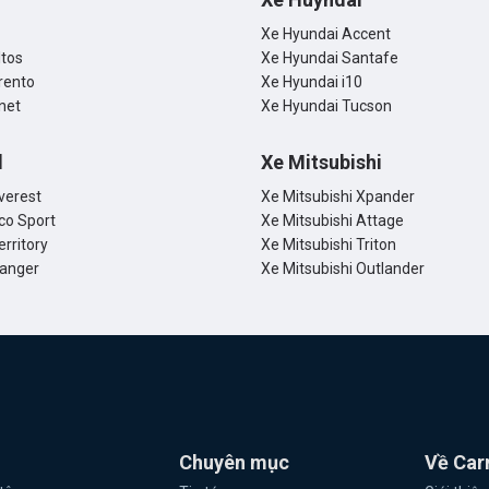
Xe Hyundai Accent
ltos
Xe Hyundai Santafe
rento
Xe Hyundai i10
net
Xe Hyundai Tucson
d
Xe Mitsubishi
verest
Xe Mitsubishi Xpander
co Sport
Xe Mitsubishi Attage
erritory
Xe Mitsubishi Triton
Ranger
Xe Mitsubishi Outlander
Chuyên mục
Về Car