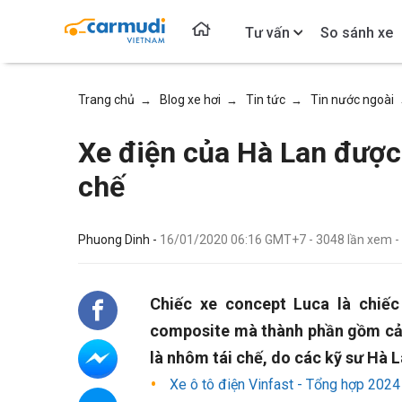
Tư vấn
So sánh xe
Trang chủ
Blog xe hơi
Tin tức
Tin nước ngoài
→
→
→
Xe điện của Hà Lan được 
chế
Phuong Dinh -
16/01/2020 06:16 GMT+7
-
3048
lần xem
-
Chiếc xe concept Luca là chiế
composite mà thành phần gồm cả c
là nhôm tái chế, do các kỹ sư Hà L
Xe ô tô điện Vinfast - Tổng hợp 2024