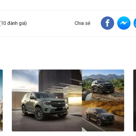
s
tars
(10 đánh giá)
Chia sẻ