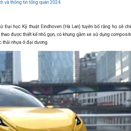
h và thông tin tổng quan 2024
ừ Đại học Kỹ thuật Eindhoven (Hà Lan) tuyên bố rằng họ sẽ ch
hể thao được thiết kế nhỏ gọn, có khung gầm xe sử dụng composi
c thải nhựa ở đại dương.