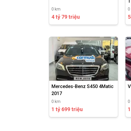
T
0 km
0
4 tỷ 79 triệu
5
Mercedes-Benz S450 4Matic
V
2017
0 km
0
1 tỷ 699 triệu
1