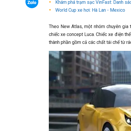
Khám phá trạm sạc VinFast: Danh sác
World Cup xe hơi: Hà Lan - Mexico
Theo New Atlas, một nhóm chuyên gia t
chiếc xe concept Luca. Chiếc xe điện t
thành phần gồm cả các chất tái chế từ rá