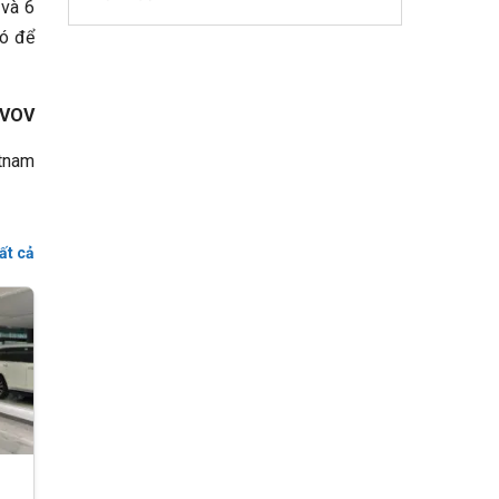
 và 6
ió để
 VOV
tnam
ất cả