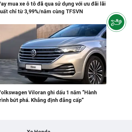
ay mua xe ô tô đã qua sử dụng với ưu đãi lãi
suất chỉ từ 3,99%/năm cùng TFSVN
olkswagen Viloran ghi dấu 1 năm “Hành
rình bứt phá. Khẳng định đẳng cấp”
Xe Honda