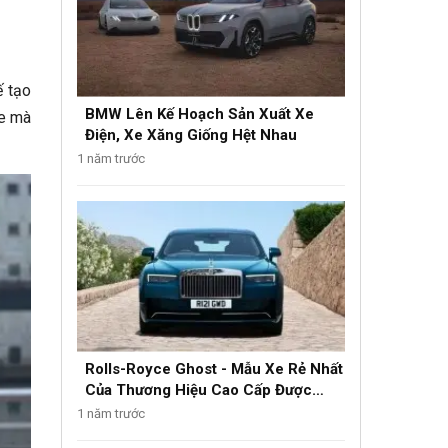
ế tạo
BMW Lên Kế Hoạch Sản Xuất Xe
te mà
Điện, Xe Xăng Giống Hệt Nhau
1 năm trước
Rolls-Royce Ghost - Mẫu Xe Rẻ Nhất
Của Thương Hiệu Cao Cấp Được
Nâng Cấp
1 năm trước