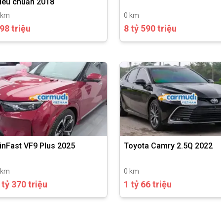
iêu chuẩn 2018
 km
0 km
98 triệu
8 tỷ 590 triệu
inFast VF9 Plus 2025
Toyota Camry 2.5Q 2022
 km
0 km
 tỷ 370 triệu
1 tỷ 66 triệu