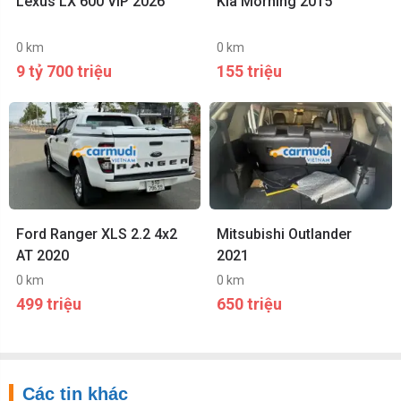
Lexus LX 600 VIP 2026
Kia Morning 2015
0 km
0 km
9 tỷ 700 triệu
155 triệu
Ford Ranger XLS 2.2 4x2
Mitsubishi Outlander
AT 2020
2021
0 km
0 km
499 triệu
650 triệu
Các tin khác