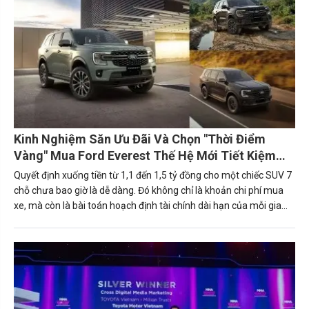
hè này.
Kinh Nghiệm Săn Ưu Đãi Và Chọn "Thời Điểm
Vàng" Mua Ford Everest Thế Hệ Mới Tiết Kiệm
Nhất
Quyết định xuống tiền từ 1,1 đến 1,5 tỷ đồng cho một chiếc SUV 7
chỗ chưa bao giờ là dễ dàng. Đó không chỉ là khoản chi phí mua
xe, mà còn là bài toán hoạch định tài chính dài hạn của mỗi gia
đình hay doanh nghiệp. Trong phân khúc này, Ford Everest 2026
với các phiên bản (Active, Sport, Platinum, Platinum+) đang nổi
lên như một hình mẫu tiên phong về công nghệ, an toàn và sức
mạnh dẫn đầu.