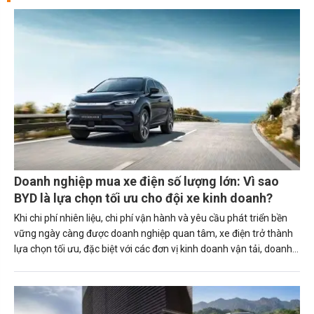
Doanh nghiệp mua xe điện số lượng lớn: Vì sao
BYD là lựa chọn tối ưu cho đội xe kinh doanh?
Khi chi phí nhiên liệu, chi phí vận hành và yêu cầu phát triển bền
vững ngày càng được doanh nghiệp quan tâm, xe điện trở thành
lựa chọn tối ưu, đặc biệt với các đơn vị kinh doanh vận tải, doanh
nghiệp logistics, Grab Partner hay các công ty sở hữu đội
xe.Trong đó, BYD là một trong những cái tên đáng chú ý nhờ
danh mục sản phẩm đa dạng, chi phí sử dụng thấp cùng nhiều
chương trình ưu đãi hấp dẫn dành cho khách hàng mua xe trong