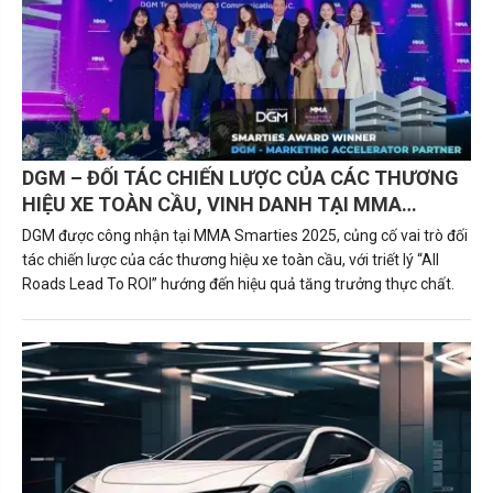
DGM – ĐỐI TÁC CHIẾN LƯỢC CỦA CÁC THƯƠNG
HIỆU XE TOÀN CẦU, VINH DANH TẠI MMA
SMARTIES 2025 VỚI TRIẾT LÝ “ALL ROADS LEAD
DGM được công nhận tại MMA Smarties 2025, củng cố vai trò đối
TO ROI”
tác chiến lược của các thương hiệu xe toàn cầu, với triết lý “All
Roads Lead To ROI” hướng đến hiệu quả tăng trưởng thực chất.