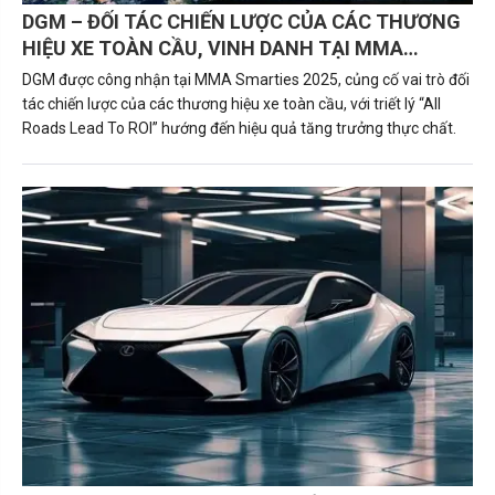
DGM – ĐỐI TÁC CHIẾN LƯỢC CỦA CÁC THƯƠNG
HIỆU XE TOÀN CẦU, VINH DANH TẠI MMA
SMARTIES 2025 VỚI TRIẾT LÝ “ALL ROADS LEAD
DGM được công nhận tại MMA Smarties 2025, củng cố vai trò đối
TO ROI”
tác chiến lược của các thương hiệu xe toàn cầu, với triết lý “All
Roads Lead To ROI” hướng đến hiệu quả tăng trưởng thực chất.