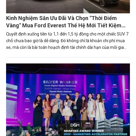
Kinh Nghiệm Săn Ưu Đãi Và Chọn "Thời Điểm
Vàng" Mua Ford Everest Thế Hệ Mới Tiết Kiệm
Nhất
Quyết định xuống tiền từ 1,1 đến 1,5 tỷ đồng cho một chiếc SUV 7
chỗ chưa bao giờ là dễ dàng. Đó không chỉ là khoản chi phí mua
xe, mà còn là bài toán hoạch định tài chính dài hạn của mỗi gia
đình hay doanh nghiệp. Trong phân khúc này, Ford Everest 2026
với các phiên bản (Active, Sport, Platinum, Platinum+) đang nổi
lên như một hình mẫu tiên phong về công nghệ, an toàn và sức
mạnh dẫn đầu.