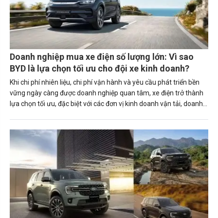
Doanh nghiệp mua xe điện số lượng lớn: Vì sao
BYD là lựa chọn tối ưu cho đội xe kinh doanh?
Khi chi phí nhiên liệu, chi phí vận hành và yêu cầu phát triển bền
vững ngày càng được doanh nghiệp quan tâm, xe điện trở thành
lựa chọn tối ưu, đặc biệt với các đơn vị kinh doanh vận tải, doanh
nghiệp logistics, Grab Partner hay các công ty sở hữu đội
xe.Trong đó, BYD là một trong những cái tên đáng chú ý nhờ
danh mục sản phẩm đa dạng, chi phí sử dụng thấp cùng nhiều
chương trình ưu đãi hấp dẫn dành cho khách hàng mua xe trong
hè này.