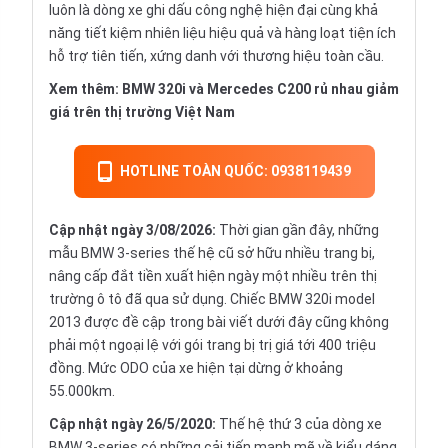
luôn là dòng xe ghi dấu công nghệ hiện đại cùng khả
năng tiết kiệm nhiên liệu hiệu quả và hàng loạt tiện ích
hỗ trợ tiên tiến, xứng danh với thương hiệu toàn cầu.
Xem thêm:
BMW 320i và Mercedes C200 rủ nhau giảm
giá trên thị trường Việt Nam
HOTLINE TOÀN QUỐC: 0938119439
Cập nhật ngày 3/08/2026:
Thời gian gần đây, những
mẫu BMW 3-series thế hệ cũ sở hữu nhiều trang bị,
nâng cấp đắt tiền xuất hiện ngày một nhiều trên thị
trường ô tô đã qua sử dụng. Chiếc BMW 320i model
2013 được đề cập trong bài viết dưới đây cũng không
phải một ngoại lệ với gói trang bị trị giá tới 400 triệu
đồng. Mức ODO của xe hiện tại dừng ở khoảng
55.000km.
Cập nhật ngày 26/5/2020:
Thế hệ thứ 3 của dòng xe
BMW 3-series có những cải tiến mạnh mẽ về kiểu dáng