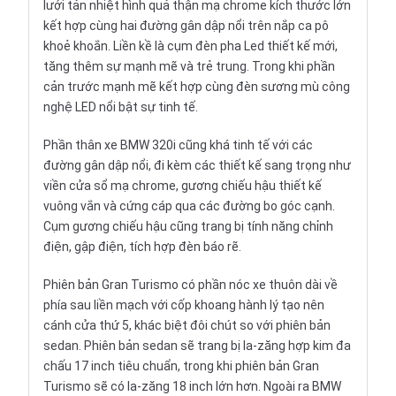
lưới tản nhiệt hình quả thận mạ chrome kích thước lớn
kết hợp cùng hai đường gân dập nổi trên nắp ca pô
khoẻ khoắn. Liền kề là cụm đèn pha Led thiết kế mới,
tăng thêm sự mạnh mẽ và trẻ trung. Trong khi phần
cản trước mạnh mẽ kết hợp cùng đèn sương mù công
nghệ LED nổi bật sự tinh tế.
Phần thân xe BMW 320i cũng khá tinh tế với các
đường gân dập nổi, đi kèm các thiết kế sang trọng như
viền cửa sổ mạ chrome, gương chiếu hậu thiết kế
vuông vắn và cứng cáp qua các đường bo góc cạnh.
Cụm gương chiếu hậu cũng trang bị tính năng chỉnh
điện, gập điện, tích hợp đèn báo rẽ.
Phiên bản Gran Turismo có phần nóc xe thuôn dài về
phía sau liền mạch với cốp khoang hành lý tạo nên
cánh cửa thứ 5, khác biệt đôi chút so với phiên bản
sedan. Phiên bản sedan sẽ trang bị la-zăng hợp kim đa
chấu 17 inch tiêu chuẩn, trong khi phiên bản Gran
Turismo sẽ có la-zăng 18 inch lớn hơn. Ngoài ra BMW