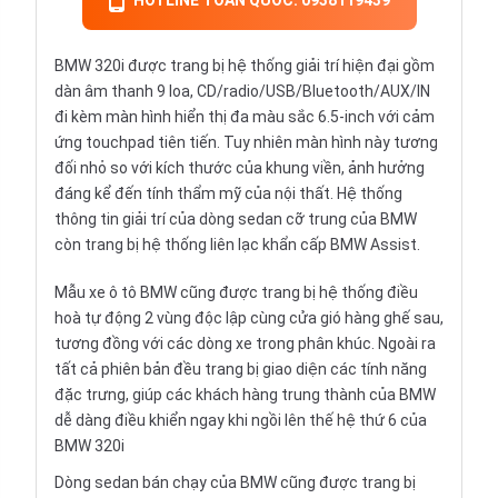
HOTLINE TOÀN QUỐC: 0938119439
BMW 320i được trang bị hệ thống giải trí hiện đại gồm
dàn âm thanh 9 loa, CD/radio/USB/Bluetooth/AUX/IN
đi kèm màn hình hiển thị đa màu sắc 6.5-inch với cảm
ứng touchpad tiên tiến. Tuy nhiên màn hình này tương
đối nhỏ so với kích thước của khung viền, ảnh hưởng
đáng kể đến tính thẩm mỹ của nội thất. Hệ thống
thông tin giải trí của dòng sedan cỡ trung của BMW
còn trang bị hệ thống liên lạc khẩn cấp BMW Assist.
Mẫu
xe ô tô
BMW cũng được trang bị hệ thống điều
hoà tự động 2 vùng độc lập cùng cửa gió hàng ghế sau,
tương đồng với các dòng xe trong phân khúc. Ngoài ra
tất cả phiên bản đều trang bị giao diện các tính năng
đặc trưng, giúp các khách hàng trung thành của BMW
dễ dàng điều khiển ngay khi ngồi lên thế hệ thứ 6 của
BMW 320i
Dòng sedan bán chạy của BMW cũng được trang bị