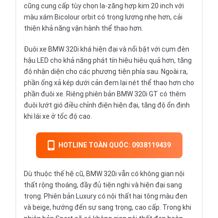
cũng cung cấp tùy chọn la-zăng hợp kim 20 inch với
màu xám Bicolour orbit có trọng lượng nhẹ hơn, cải
thiện khả năng vận hành thể thao hơn.
Đuôi xe BMW 320i khá hiện đại và nổi bật với cụm đèn
hậu LED cho khả năng phát tín hiệu hiệu quả hơn, tăng
độ nhận diện cho các phương tiện phía sau. Ngoài ra,
phần ống xả kép dưới cản đem lại nét thể thao hơn cho
phần đuôi xe. Riêng phiên bản BMW 320i GT có thêm
đuôi lướt gió điều chỉnh điện hiện đại, tăng độ ổn định
khi lái xe ở tốc độ cao.
HOTLINE TOÀN QUỐC: 0938119439
Dù thuộc thế hệ cũ, BMW 320i vẫn có không gian
nội
thất
rộng thoáng, đầy đủ tiện nghi và hiện đại sang
trọng. Phiên bản Luxury có nội thất hai tông màu đen
và beige, hướng đến sự sang trọng, cao cấp. Trong khi