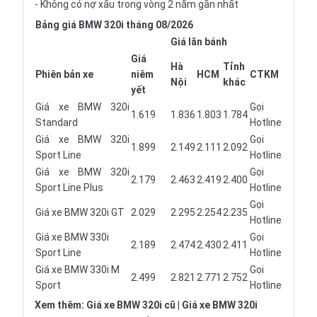
- Không có nợ xấu trong vòng 2 năm gần nhất
Bảng giá BMW 320i tháng 08/2026
Giá lăn bánh
Giá
Hà
Tỉnh
Phiên bản xe
niêm
HCM
CTKM
Nội
khác
yết
Giá xe BMW 320i
Gọi
1.619
1.836
1.803
1.784
Standard
Hotline
Giá xe BMW 320i
Gọi
1.899
2.149
2.111
2.092
Sport Line
Hotline
Giá xe BMW 320i
Gọi
2.179
2.463
2.419
2.400
Sport Line Plus
Hotline
Gọi
Giá xe BMW 320i GT
2.029
2.295
2.254
2.235
Hotline
Giá xe BMW 330i
Gọi
2.189
2.474
2.430
2.411
Sport Line
Hotline
Giá xe BMW 330i M
Gọi
2.499
2.821
2.771
2.752
Sport
Hotline
Xem thêm:
Giá xe BMW 320i cũ
|
Giá xe BMW 320i