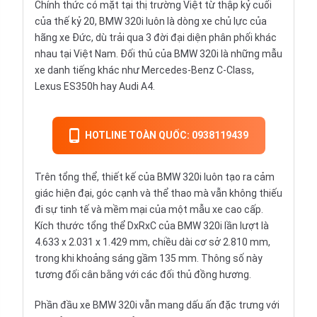
Chính thức có mặt tại thị trường Việt từ thập kỷ cuối
của thế kỷ 20, BMW 320i luôn là dòng xe chủ lực của
hãng xe Đức, dù trải qua 3 đời đại diện phân phối khác
nhau tại Việt Nam. Đối thủ của BMW 320i là những mẫu
xe danh tiếng khác như Mercedes-Benz C-Class,
Lexus ES350h hay Audi A4.
HOTLINE TOÀN QUỐC: 0938119439
Trên tổng thể, thiết kế của BMW 320i luôn tạo ra cảm
giác hiện đại, góc cạnh và thể thao mà vẫn không thiếu
đi sự tinh tế và mềm mại của một mẫu xe cao cấp.
Kích thước tổng thể DxRxC của BMW 320i lần lượt là
4.633 x 2.031 x 1.429 mm, chiều dài cơ sở 2.810 mm,
trong khi khoảng sáng gầm 135 mm. Thông số này
tương đối cân bằng với các đối thủ đồng hương.
Phần đầu xe BMW 320i vẫn mang dấu ấn đặc trưng với