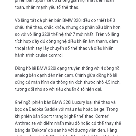
phiên bản Sport sẽ có không gian nội thất đen hoàn
toàn, nhấn mạnh yếu tố thể thao.
Vô lăng
tất cả phiên bản BMW 320i đều có thiết kế 3
chấu thể thao, chắc khỏe, nhưng có phần bầu bĩnh hơn
so với vô lăng 320i thế hệ thứ 7 mới nhất. Trên vô lăng
tích hợp đầy đủ công nghệ điều khiển âm thanh, đàm
thoại rảnh tay, lẫy chuyển số thể thao và điều khiển
hành trình cruise control.
Đồng hồ
lái BMW 320i dạng truyền thống với 4 đồng hồ
analog bên cạnh đèn nền cam. Chính giữa đồng hồ lái
cũng có màn hình đa thông tin kích thước nhỏ 4,5 inch,
tương đối nhỏ so với tiêu chuẩn ô tô hiện đại.
Ghế ngồi
phiên bản BMW 320i Luxury loại thể thao và
bọc da Dadoka Saddle với màu nâu hoặc beige. Trong
khi phiên bản Sport trang bị ghế thể thao ‘Corner’
Anthracite với điểm nhấn màu đỏ hoặc có thể thay thế
bằng da ‘Dakota’ đỏ san hô với đường viền đen. Hàng