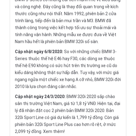
và công nghệ. Đây cũng là thay đổi quan trọng về kích
thước cũng như nội thất. Năm 1992, phiên bản 2 cửa
trình làng, tiếp đến là bản mui trần và M3. BMW đã
thành công trong việc kết hợp tối ưu sự thoải mái và
tính năng vận hành. Những mẫu xe được đưa về Việt
Nam hầu hết là phiên bản BMW 320i số sàn.
Cập nhật ngày 6/8/2020:
So với những chiếc BMW 3-
Series thuộc thế hệ E46 hay F30, các dòng xe thuộc
thế hệ E90 không có sức hút trên thị trường xe cũ do
kiểu dáng không thật sự hấp dẫn. Tuy vậy, với mức giá
ngang ngửa một chiếc xe hạng A cỡ nhỏ, BMW 320i đời
2010 là lựa chọn đáng cân nhắc.
Cập nhật ngày 24/3/2020:
BMW 320i 2020 sắp chào
sân thị trường Việt Nam, giá từ 1,8 tỷ VNĐ. Hiện tại, đại
lý đã nhận đặt cọc 2 phiên bản BMW 320i 2020. Bản
320i Sport Line có giá dự kiến là 1,799 tỷ đồng. Còn giá
phiên bản 320i Sport Line Plus cao hơn rõ rệt, ở mức
2,099 tỷ đồng.
Xem thêm!