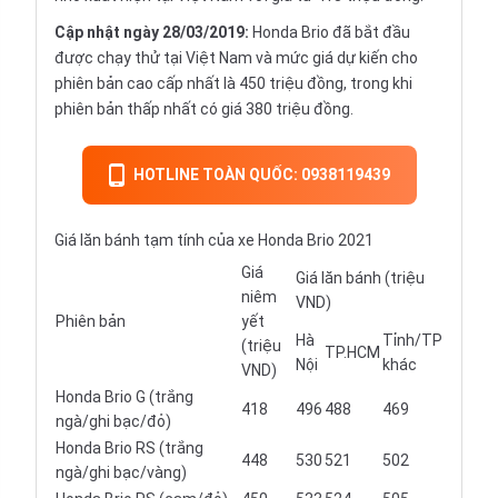
Cập nhật ngày 28/03/2019:
Honda Brio đã bắt đầu
được chạy thử tại Việt Nam và mức giá dự kiến cho
phiên bản cao cấp nhất là 450 triệu đồng, trong khi
phiên bản thấp nhất có giá 380 triệu đồng.
HOTLINE TOÀN QUỐC: 0938119439
Giá lăn bánh tạm tính của xe Honda Brio 2021
Giá
Giá lăn bánh (triệu
niêm
VND)
Phiên bản
yết
Hà
Tỉnh/TP
(triệu
TP.HCM
Nội
khác
VND)
Honda Brio G (trắng
418
496
488
469
ngà/ghi bạc/đỏ)
Honda Brio RS (trắng
448
530
521
502
ngà/ghi bạc/vàng)