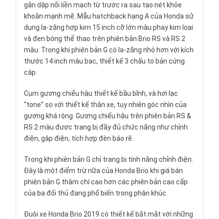
gân dập nổi liền mạch từ trước ra sau tạo nét khỏe
khoắn mạnh mẽ. Mẫu
hatchback hạng A
của Honda sử
dụng la-zăng hợp kim 15 inch cỡ lớn màu phay kim loại
và đen bóng thể thao trên phiên bản Brio RS và RS 2
màu. Trong khi phiên bản G có la-zăng nhỏ hơn với kích
thước 14 inch màu bạc, thiết kế 3 chấu to bản cứng
cáp.
Cụm gương chiếu hậu thiết kế bầu bĩnh, và hơi lạc
“tone” so với thiết kế thân xe, tuy nhiên góc nhìn của
gương khá rộng. Gương chiếu hậu trên phiên bản RS &
RS 2 màu được trang bị đầy đủ chức năng như chỉnh
điện, gập điện, tích hợp đèn báo rẽ.
Trong khi phiên bản G chỉ trang bị tính năng chỉnh điện.
Đây là một điểm trừ nữa của Honda Brio khi giá bán
phiên bản G thậm chí cao hơn các phiên bản cao cấp
của ba đối thủ đang phổ biến trong phân khúc.
Đuôi xe Honda Brio 2019 có thiết kế bắt mắt với những