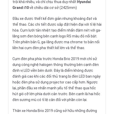
trội khá nhiều, và chỉ chịu thua duy nhất
Hyundai
Grand i10
về chiều dài cơ sở (2425mm)
Đầu xe được thiết kế đơn giản nhưng khoáng đạt và
thể thao. Các chi tiết được sắp đặt hiện đại với tỉ lệ hài
hòa. Cụm lưới tản nhiệt tạo điểm nhấn đậm nét với ga-
lăng sơn đen bóng bên cạnh logo RS màu đỏ nổi bật.
Trên phiên bản G, ga-lăng được mạ chrome to bản nối
liền hai cụm đèn pha thiết kế lớn và thể thao.
Cụm đèn pha phía trước Honda Brio 2019 mới chỉ sử
dụng công nghệ halogen thông thường bên cạnh đèn
định vị LED viền bên dưới. Đây là điểm không được
đánh giá cao khi các đối thủ trang bị đèn LED ban ngày
hoặc đèn pha sử dụng projector cao cấp hơn. Ngược
lại, phần đầu xe nhấn mạnh yếu tố thể thao qua hốc
hút gió cỡ lớn phía dưới cản trước. Bên cạnh là hai hốc
đèn sương mù có tỉ lệ cân đối với phần còn lại.
Thân xe Honda Brio 2019 cũng sở hữu những đường