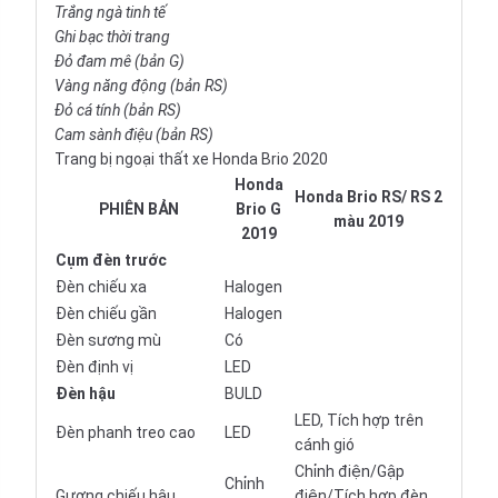
Trắng ngà tinh tế
Ghi bạc thời trang
Đỏ đam mê (bản G)
Vàng năng động (bản RS)
Đỏ cá tính (bản RS)
Cam sành điệu (bản RS)
Trang bị ngoại thất xe Honda Brio 2020
Honda
Honda Brio RS/ RS 2
PHIÊN BẢN
Brio G
màu 2019
2019
Cụm đèn trước
Đèn chiếu xa
Halogen
Đèn chiếu gần
Halogen
Đèn sương mù
Có
Đèn định vị
LED
Đèn hậu
BULD
LED, Tích hợp trên
Đèn phanh treo cao
LED
cánh gió
Chỉnh điện/Gập
Chỉnh
Gương chiếu hậu
điện/Tích hợp đèn