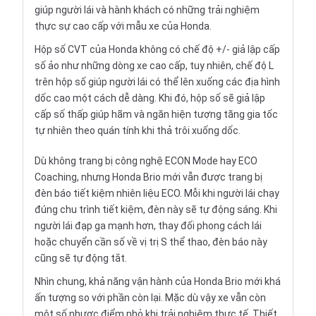
giúp người lái và hành khách có những trải nghiệm
thực sự cao cấp với mẫu xe của Honda.
Hộp số CVT của Honda không có chế độ +/- giả lập cấp
số ảo như những dòng xe cao cấp, tuy nhiên, chế độ L
trên hộp số giúp người lái có thể lên xuống các địa hình
dốc cao một cách dễ dàng. Khi đó, hộp số sẽ giả lập
cấp số thấp giúp hãm và ngăn hiện tượng tăng gia tốc
tự nhiên theo quán tính khi thả trôi xuống dốc.
Dù không trang bị công nghệ ECON Mode hay ECO
Coaching, nhưng Honda Brio mới vẫn được trang bị
đèn báo tiết kiệm nhiên liệu ECO. Mỗi khi người lái chạy
đúng chu trình tiết kiệm, đèn này sẽ tự động sáng. Khi
người lái đạp ga mạnh hơn, thay đối phong cách lái
hoặc chuyển cần số về vị trị S thể thao, đèn báo này
cũng sẽ tự động tắt.
Nhìn chung, khả năng vận hành của Honda Brio mới khá
ấn tượng so với phần còn lại. Mặc dù vậy xe vẫn còn
một số nhược điểm nhỏ khi trải nghiệm thực tế. Thiết