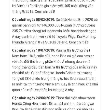
triệu đồng. Mức giá tạm cao nhất phân khúc A, trước
khi Vinfast Fadil bán giá niêm yết 465 triệu đồng vào
tháng 9/2019.
Xem chi tiết
!
Cập nhật ngày 08/02/2019:
Xe ô tô Honda Brio 2020 có
giá lăn bánh chỉ từ 146.000.000 Rupiah (tương đương
235,74 triệu đồng) tại Indonesia. Mẫu hatchback hạng
A này cạnh tranh với xe ô tô Toyota Wigo, Kia Morning,
Hyundai Grand i10 và Suzuki Celerio.
Xem chi tiết!
Cập nhật ngày 18/07/2019:
Vừa ra thị trường Việt
Nam hôm 18/6, mặc dù Honda Brio có giá cao hơn so
với các đối thủ trong phân khúc A nhưng doanh số
trong tháng đầu tiên bán ra thị trường của mẫu xe này
vẫn khá tốt. Cụ thể tổng xe Honda Brio ra thị trường
tổng số 384 chiếc trong tháng 6, tức là chỉ sau 2 tuần
ra mắt tại thị trường Việt Nam. Đây là tính hiệu khá khả
quan của mẫu xe phân khúc hạng A này.
Cập nhật ngày 24/06/2019:
Theo đại diện showroom
Honda Cộng Hòa, trước lễ ra mắt chính thức dòng xe
Brio, đại lý đã nhận đặt cọc mẫu xe đô thị cỡ nhỏ này