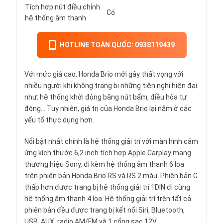
Tích hợp nút điều chỉnh
Có
hệ thống âm thanh
HOTLINE TOÀN QUỐC: 0938119439
Với mức giá cao, Honda Brio mới gây thất vọng với
nhiều người khi không trang bị những tiện nghi hiện đại
như: hệ thống khởi động bằng nút bấm, điều hòa tự
động… Tuy nhiên, giá trị của Honda Brio lại nằm ở các
yếu tố thực dụng hơn.
Nổi bật nhất chính là hệ thống giải trí với màn hình cảm
ứng kích thước 6,2 inch tích hợp Apple Carplay mang
thương hiệu Sony, đi kèm hệ thống âm thanh 6 loa
trên phiên bản Honda Brio RS và RS 2 màu. Phiên bản G
thấp hơn được trang bị hệ thống giải trí 1DIN đi cùng
hệ thống âm thanh 4 loa. Hệ thống giải trí trên tất cả
phiên bản đều được trang bị kết nối Siri, Bluetooth,
USB, AUX, radio AM/FM và 1 cổng sạc 12V.