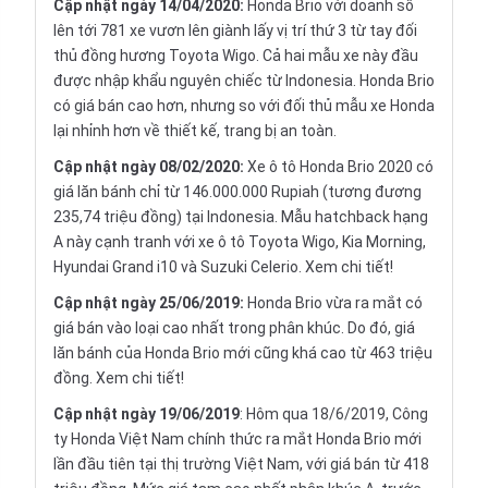
Cập nhật ngày 14/04/2020:
Honda Brio với doanh số
lên tới 781 xe vươn lên giành lấy vị trí thứ 3 từ tay đối
thủ đồng hương Toyota Wigo. Cả hai mẫu xe này đầu
được nhập khẩu nguyên chiếc từ Indonesia. Honda Brio
có giá bán cao hơn, nhưng so với đối thủ mẫu xe Honda
lại nhỉnh hơn về thiết kế, trang bị an toàn.
Cập nhật ngày 08/02/2020:
Xe ô tô Honda Brio 2020 có
giá lăn bánh chỉ từ 146.000.000 Rupiah (tương đương
235,74 triệu đồng) tại Indonesia. Mẫu hatchback hạng
A này cạnh tranh với xe ô tô Toyota Wigo, Kia Morning,
Hyundai Grand i10 và Suzuki Celerio.
Xem chi tiết!
Cập nhật ngày 25/06/2019:
Honda Brio vừa ra mắt có
giá bán vào loại cao nhất trong phân khúc. Do đó, giá
lăn bánh của Honda Brio mới cũng khá cao từ 463 triệu
đồng.
Xem chi tiết!
Cập nhật ngày 19/06/2019
: Hôm qua 18/6/2019, Công
ty Honda Việt Nam chính thức ra mắt Honda Brio mới
lần đầu tiên tại thị trường Việt Nam, với giá bán từ 418