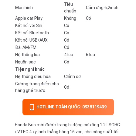
Tiêu
Màn hình
Cảm ứng 6,2inch
chuẩn
Apple car Play
Không
Có
Kết nối với Siri
Có
Kết nối Bluetooth
Có
Kết nối USB/AUX
Có
Đài AM/FM
Có
Hệ thống loa
4 loa
6 loa
Nguồn sạc
Có
Tiện nghi khác
Hệ thống điều hòa
Chỉnh cơ
Gương trang điểm cho
Có
hàng ghế trước
HOTLINE TOÀN QUỐC: 0938119439
Honda Brio mới được trang bị động cơ xăng 1.2L SOHC
i-VTEC 4 xy lanh thẳng hàng 16 van, cho công suất tối