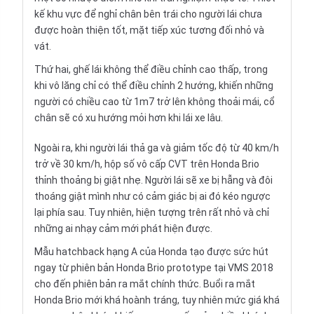
kế khu vực để nghỉ chân bên trái cho người lái chưa
được hoàn thiện tốt, mặt tiếp xúc tương đối nhỏ và
vát.
Thứ hai, ghế lái không thể điều chỉnh cao thấp, trong
khi vô lăng chỉ có thể điều chỉnh 2 hướng, khiến những
người có chiều cao từ 1m7 trở lên không thoải mái, cổ
chân sẽ có xu hướng mỏi hơn khi lái xe lâu.
Ngoài ra, khi người lái thả ga và giảm tốc độ từ 40 km/h
trở về 30 km/h, hộp số vô cấp CVT trên Honda Brio
thỉnh thoảng bị giật nhẹ. Người lái sẽ xe bị hẫng và đôi
thoáng giật mình như có cảm giác bị ai đó kéo ngược
lại phía sau. Tuy nhiên, hiện tượng trên rất nhỏ và chỉ
những ai nhạy cảm mới phát hiện được.
Mẫu hatchback hạng A của Honda tạo được sức hút
ngay từ
phiên bản Honda Brio prototype tại VMS 2018
cho đến phiên bản ra mắt chính thức. Buổi ra mắt
Honda Brio mới khá hoành tráng, tuy nhiên mức giá khá