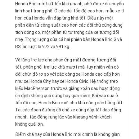
Honda Brio mới bứt tốc khá nhanh, nhờ đó xe di chuyển
linh hoạt trong phố. Ở các dải tốc độ cao hơn, mẫu xe tí
hon của Honda vẫn đáp ứng khá tốt. Điều này một
phần đến từ công suất cao hơn các đối thủ cùng dung
tích động cơ, một phần từ tự trọng của xe tương đối
nhẹ. Trọng lượng của cả hai phiên bản Honda Brio G và
RS lần lượt là 972 và 991 kg.
Vô lăng trợ lực cho phản ứng mặt đường tương đối
tốt, phân phối trợ lực khá mượt mà, tuy nhiên vẫn có
đôi chút độ rơ so với các dòng xe Honda cao cấp hơn
như
xe Honda City
hay
xe Honda Civic
. Hệ thống treo
kiểu MacPherson trước và giằng xoắn sau hoạt động
ổn định không quá cứng hay quá mềm. Khi vào cua ở
tốc độ cao, Honda Brio mới cho khả năng cân bằng tốt.
Tại các đoạn đường gồ ghề xe cũng dập tắt dao động
nhanh, tác động rung lắc vào khoang hành khách
không quá lớn.
Điểm khá hay của Honda Brio mới chính là không gian