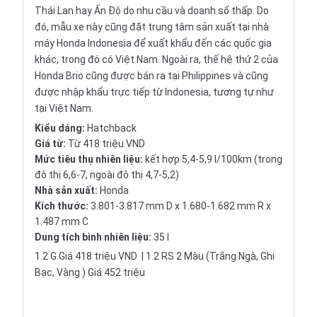
Thái Lan hay Ấn Độ do nhu cầu và doanh số thấp. Do
đó, mẫu xe này cũng đặt trung tâm sản xuất tại nhà
máy Honda Indonesia để xuất khẩu đến các quốc gia
khác, trong đó có Việt Nam. Ngoài ra, thế hệ thứ 2 của
Honda Brio cũng được bán ra tại Philippines và cũng
được nhập khẩu trực tiếp từ Indonesia, tương tự như
tại Việt Nam.
Kiểu dáng:
Hatchback
Giá từ:
Từ 418 triệu VND
Mức tiêu thụ nhiên liệu:
kết hợp 5,4-5,9 l/100km (trong
đô thị 6,6-7, ngoài đô thị 4,7-5,2)
Nhà sản xuất:
Honda
Kích thước:
3.801-3.817 mm D x 1.680-1.682 mm R x
1.487 mm C
Dung tích bình nhiên liệu:
35 l
1.2 G Giá 418 triệu VND | 1.2 RS 2 Màu (Trắng Ngà, Ghi
Bạc, Vàng ) Giá 452 triệu