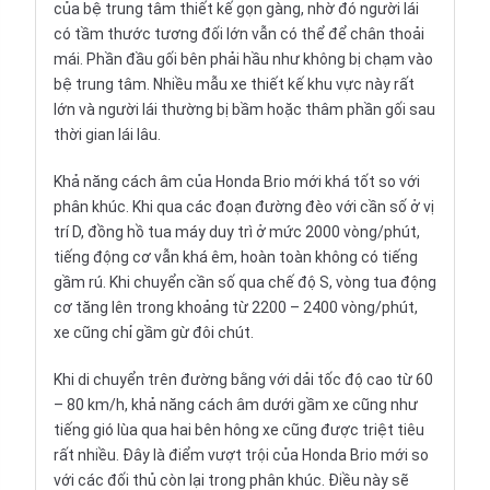
của bệ trung tâm thiết kế gọn gàng, nhờ đó người lái
có tầm thước tương đối lớn vẫn có thể để chân thoải
mái. Phần đầu gối bên phải hầu như không bị chạm vào
bệ trung tâm. Nhiều mẫu xe thiết kế khu vực này rất
lớn và người lái thường bị bầm hoặc thâm phần gối sau
thời gian lái lâu.
Khả năng cách âm của Honda Brio mới khá tốt so với
phân khúc. Khi qua các đoạn đường đèo với cần số ở vị
trí D, đồng hồ tua máy duy trì ở mức 2000 vòng/phút,
tiếng động cơ vẫn khá êm, hoàn toàn không có tiếng
gầm rú. Khi chuyển cần số qua chế độ S, vòng tua động
cơ tăng lên trong khoảng từ 2200 – 2400 vòng/phút,
xe cũng chỉ gầm gừ đôi chút.
Khi di chuyển trên đường bằng với dải tốc độ cao từ 60
– 80 km/h, khả năng cách âm dưới gầm xe cũng như
tiếng gió lùa qua hai bên hông xe cũng được triệt tiêu
rất nhiều. Đây là điểm vượt trội của Honda Brio mới so
với các đối thủ còn lại trong phân khúc. Điều này sẽ