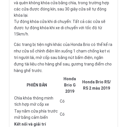
và quên không khóa cửa bằng chìa, trong trường hợp
các cửa được đóng kín, sau 30 giây cửa sẽ tự động
khóa lại.
Tự động khóa cửa khi di chuyển: Tất cả các cửa sẽ
được tự động khóa khi xe di chuyển với tốc độ từ
15km/h.
Các trang bị tiện nghi khác của Honda Brio có thể kể ra
như cửa sổ chỉnh điện lên xuống 1 chạm chống kẹt vị
trí người lái, mở cốp sau bằng nút bấm điện, ngăn
đựng tài liệu cho hàng ghế sau, gương trang điểm cho
hàng ghế trước.
Honda
Honda Brio RS/
PHIÊN BẢN
Brio G
RS 2 màu 2019
2019
Chìa khóa thông minh
Có
tích hợp mở cốp xe
Tay nắm cửa phía trước
Có
mở bằng cảm biến
Kết nối và giải trí