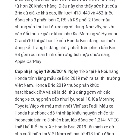
từ hơn 20 khách hàng. Điều này cho thấy sức hút của
Brio dù giá xe khá cao, lần lượt 418, 448 và 452 triệu
đồng cho 3 phiên bản G, RS và RS phối 2 tông màu
nhưng vẫn thu hút được người dùng. Như vậy, so với
các đối thủ xe giá rẻ khác như Kia Morning và Hyundai
Grand i10 thì giá bán lẻ của Honda Brio đang cao hơn
đáng kể. Trang bị đáng chú ý nhất trên phiên bản Brio
RS gồm có màn hình cảm ứng tích hợp chức năng
Apple CarPlay.
Cập nhật ngày 18/06/2019:
Ngày 18/6 tại Hà Nội, hãng
Honda trình làng mẫu xe Brio 2019 mới ra tại thị trường
Việt Nam. Honda Brio 2019 thuộc phân khúc
hatchback cỡ A và sẽ là đối thủ đáng gờm với các
dòng xe cùng phân cấp như Hyundai i10, Kia Morning,
Toyota Wigo và mẫu mới nhất VinFast Fadil. Mẫu xe
Honda hatchback đô thị nhập khẩu nguyên chiếc từ
Indonesia bán ra 3 phiên bản, lắp động cơ 1.2 I4 i-VTEC
thiết kế thể thao. Xe Honda Brio 2019 tân binh xe cỡ
nhỏ xuất hiện tại Việt Nam với già từ 418 triệu đồng.