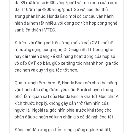
đa 89 mã lực tại 6000 vòng/phút và mô-men xoắn cực
đại 110Nm tại 4800 vòng/phút. So với các đối thủ
trong phân khúc, Honda Brio mới có cơ cấu vận hành
hiện đại hơn rất nhiều, với động cơ tích hợp công nghệ
van biến thiên i-VTEC.
Đi kèm với động cơ trên là hộp số vô cấp CVT thế hệ
mới, ứng dụng công nghệ G-Design Shift. Công nghệ
này cải thiện đáng kể khả năng hoạt động của
hộp số
vô cấp CVT
cơ bản, giúp xe tăng tốc nhanh hơn, gia tốc
cao hơn và duy trì gia tốc tốt hơn.
Qua trải nghiệm thực tế, Honda Brio mới cho khả năng
vận hành đáp ứng được yêu cầu. Khi di chuyển trong
phố, tầm quan sát của Honda Brio là khá tốt. Góc chữ A
kích thước hợp lý, không gây cản trở tầm nhìn của
người lái. Ngoài ra, góc nhìn phía trước khá rộng cho
phần đầu xe ngắn và kính chắn gió có độ nghiêng tốt.
Động cơ đáp ứng gia tốc trong quãng ngắn khá tốt,