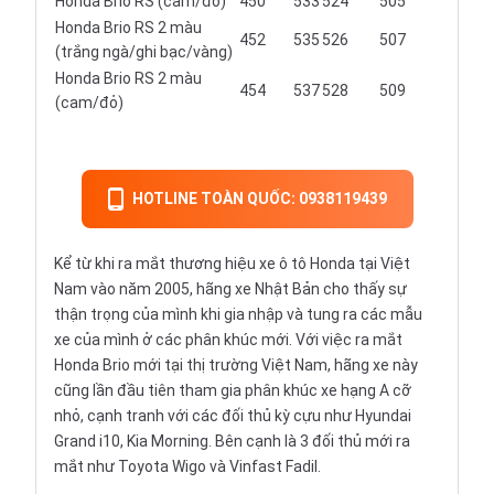
Honda Brio RS (cam/đỏ)
450
533
524
505
Honda Brio RS 2 màu
452
535
526
507
(trắng ngà/ghi bạc/vàng)
Honda Brio RS 2 màu
454
537
528
509
(cam/đỏ)
HOTLINE TOÀN QUỐC: 0938119439
Kể từ khi ra mắt thương hiệu
xe ô tô Honda
tại Việt
Nam vào năm 2005, hãng xe Nhật Bản cho thấy sự
thận trọng của mình khi gia nhập và tung ra các mẫu
xe của mình ở các phân khúc mới. Với việc ra mắt
Honda Brio mới tại thị trường Việt Nam, hãng xe này
cũng lần đầu tiên tham gia phân khúc xe hạng A cỡ
nhỏ, cạnh tranh với các đối thủ kỳ cựu như Hyundai
Grand i10, Kia Morning. Bên cạnh là 3 đối thủ mới ra
mắt như Toyota Wigo và Vinfast Fadil.