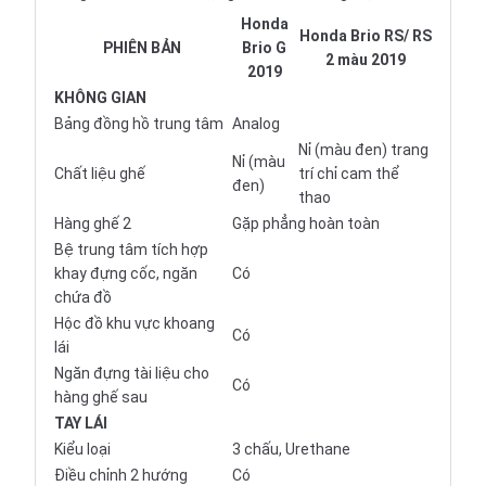
Honda
Honda Brio RS/ RS
PHIÊN BẢN
Brio G
2 màu 2019
2019
KHÔNG GIAN
Bảng đồng hồ trung tâm
Analog
Nỉ (màu đen) trang
Nỉ (màu
Chất liệu ghế
trí chỉ cam thể
đen)
thao
Hàng ghế 2
Gặp phẳng hoàn toàn
Bệ trung tâm tích hợp
khay đựng cốc, ngăn
Có
chứa đồ
Hộc đồ khu vực khoang
Có
lái
Ngăn đựng tài liệu cho
Có
hàng ghế sau
TAY LÁI
Kiểu loại
3 chấu, Urethane
Điều chỉnh 2 hướng
Có