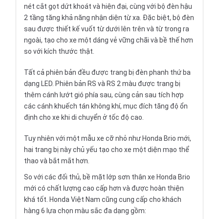
nét cắt gọt dứt khoát và hiện đại, cùng với bộ đèn hậu
2 tầng tăng khả năng nhận diện từ xa. Đặc biệt, bộ đèn
sau được thiết kế vuốt từ dưới lên trên và từ trong ra
ngoài, tạo cho xe một dáng vẻ vững chãi và bề thế hơn
so với kích thước thật.
Tất cả phiên bản đều được trang bị đèn phanh thứ ba
dạng LED. Phiên bản RS và RS 2 màu được trang bị
thêm cánh lướt gió phía sau, cùng cản sau tích hợp
các cánh khuếch tán không khí, mục đích tăng độ ổn
định cho xe khi di chuyển ở tốc độ cao.
Tuy nhiên với một mẫu xe cỡ nhỏ như Honda Brio mới,
hai trang bị này chủ yếu tạo cho xe một diện mạo thể
thao và bắt mắt hơn.
So với các đối thủ, bề mặt lớp sơn thân xe Honda Brio
mới có chất lượng cao cấp hơn và được hoàn thiện
khá tốt. Honda Việt Nam cũng cung cấp cho khách
hàng 6 lựa chọn màu sắc đa dạng gồm: