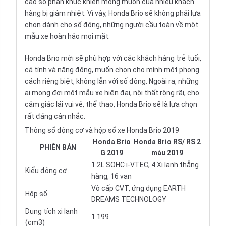
cao so phân khúc khiến mong muốn của nhiều khách
hàng bị giảm nhiệt. Vì vậy, Honda Brio sẽ không phải lựa
chọn dành cho số đông, những người cầu toàn về một
mẫu xe hoàn hảo mọi mặt.
Honda Brio mới sẽ phù hợp với các khách hàng trẻ tuổi,
cá tính và năng động, muốn chọn cho mình một phong
cách riêng biệt, không lẫn với số đông. Ngoài ra, những
ai mong đợi một mẫu xe hiện đại, nội thất rộng rãi, cho
cảm giác lái vui vẻ, thể thao, Honda Brio sẽ là lựa chọn
rất đáng cân nhắc.
Thông số động cơ và hộp số xe Honda Brio 2019
Honda Brio
Honda Brio RS/ RS 2
PHIÊN BẢN
G 2019
màu 2019
1.2L SOHC i-VTEC, 4 Xi lanh thẳng
Kiểu động cơ
hàng, 16 van
Vô cấp CVT, ứng dụng EARTH
Hộp số
DREAMS TECHNOLOGY
Dung tích xi lanh
1.199
(cm3)