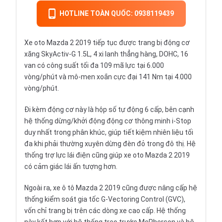
HOTLINE TOÀN QUỐC: 0938119439
Xe oto Mazda 2 2019 tiếp tục được trang bị động cơ
xăng SkyActiv-G 1.5L, 4 xi lanh thẳng hàng, DOHC, 16
van có công suất tối đa 109 mã lực tại 6.000
vòng/phút và mô-men xoắn cực đại 141 Nm tại 4.000
vòng/phút.
Đi kèm động cơ này là hộp số tự động 6 cấp, bên cạnh
hệ thống dừng/khởi động động cơ thông minh i-Stop
duy nhất trong phân khúc, giúp tiết kiệm nhiên liệu tối
đa khi phải thường xuyên dừng đèn đỏ trong đô thị. Hệ
thống trợ lực lái điện cũng giúp xe oto Mazda 2 2019
có cảm giác lái ấn tượng hơn.
Ngoài ra, xe ô tô Mazda 2 2019 cũng được nâng cấp hệ
thống kiểm soát gia tốc G-Vectoring Control (GVC),
vốn chỉ trang bị trên các dòng xe cao cấp. Hệ thống