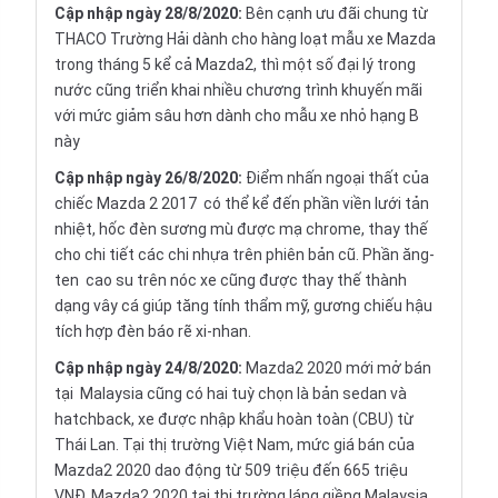
Cập nhập ngày 28/8/2020:
Bên cạnh ưu đãi chung từ
THACO Trường Hải dành cho hàng loạt mẫu xe Mazda
trong tháng 5 kể cả Mazda2, thì một số đại lý trong
nước cũng triển khai nhiều chương trình khuyến mãi
với mức giảm sâu hơn dành cho mẫu xe nhỏ hạng B
này
Cập nhập ngày 26/8/2020:
Điểm nhấn ngoại thất của
chiếc Mazda 2 2017 có thể kể đến phần viền lưới tản
nhiệt, hốc đèn sương mù được mạ chrome, thay thế
cho chi tiết các chi nhựa trên phiên bản cũ. Phần ăng-
ten cao su trên nóc xe cũng được thay thế thành
dạng vây cá giúp tăng tính thẩm mỹ, gương chiếu hậu
tích hợp đèn báo rẽ xi-nhan.
Cập nhập ngày 24/8/2020:
Mazda2 2020 mới mở bán
tại Malaysia cũng có hai tuỳ chọn là bản sedan và
hatchback, xe được nhập khẩu hoàn toàn (CBU) từ
Thái Lan. Tại thị trường Việt Nam, mức giá bán của
Mazda2 2020 dao động từ 509 triệu đến 665 triệu
VNĐ. Mazda2 2020 tại thị trường láng giềng Malaysia