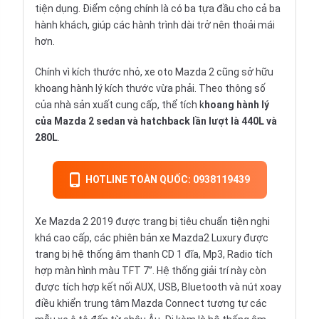
tiện dụng. Điểm cộng chính là có ba tựa đầu cho cả ba
hành khách, giúp các hành trình dài trở nên thoải mái
hơn.
Chính vì kích thước nhỏ, xe oto Mazda 2 cũng sở hữu
khoang hành lý kích thước vừa phải. Theo thông số
của nhà sản xuất cung cấp, thể tích k
hoang hành lý
của Mazda 2 sedan và hatchback lần lượt là 440L và
280L
.
HOTLINE TOÀN QUỐC: 0938119439
Xe Mazda 2 2019 được trang bị tiêu chuẩn tiện nghi
khá cao cấp, các phiên bản xe Mazda2 Luxury được
trang bị hệ thống âm thanh CD 1 đĩa, Mp3, Radio tích
hợp màn hình màu TFT 7”. Hệ thống giải trí này còn
được tích hợp kết nối AUX, USB, Bluetooth và nút xoay
điều khiển trung tâm Mazda Connect tương tự các