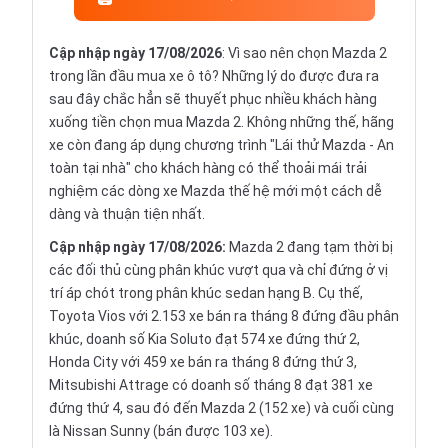
Cập nhập ngày 17/08/2026
: Vì sao nên chọn Mazda 2
trong lần đầu mua xe ô tô? Những lý do được đưa ra
sau đây chắc hẳn sẽ thuyết phục nhiều khách hàng
xuống tiền chọn mua Mazda 2. Không những thế, hãng
xe còn đang áp dụng chương trình "Lái thử Mazda - An
toàn tại nhà" cho khách hàng có thể thoải mái trải
nghiệm các dòng xe Mazda thế hệ mới một cách dễ
dàng và thuận tiện nhất.
Cập nhập ngày 17/08/2026:
Mazda 2 đang tạm thời bị
các đối thủ cùng phân khúc vượt qua và chỉ đứng ở vị
trí áp chót trong phân khúc sedan hạng B. Cụ thế,
Toyota Vios với 2.153 xe bán ra tháng 8 đứng đầu phân
khúc, doanh số Kia Soluto đạt 574 xe đứng thứ 2,
Honda City với 459 xe bán ra tháng 8 đứng thứ 3,
Mitsubishi Attrage có doanh số tháng 8 đạt 381 xe
đứng thứ 4, sau đó đến Mazda 2 (152 xe) và cuối cùng
là Nissan Sunny (bán được 103 xe).