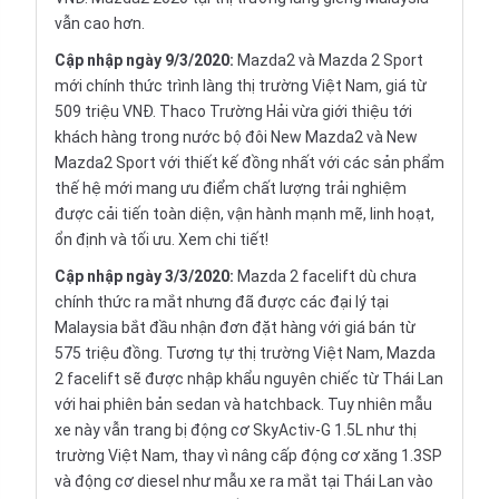
vẫn cao hơn.
Cập nhập ngày 9/3/2020:
Mazda2 và Mazda 2 Sport
mới chính thức trình làng thị trường Việt Nam, giá từ
509 triệu VNĐ. Thaco Trường Hải vừa giới thiệu tới
khách hàng trong nước bộ đôi New Mazda2 và New
Mazda2 Sport với thiết kế đồng nhất với các sản phẩm
thế hệ mới mang ưu điểm chất lượng trải nghiệm
được cải tiến toàn diện, vận hành mạnh mẽ, linh hoạt,
ổn định và tối ưu.
Xem chi tiết!
Cập nhập ngày 3/3/2020:
Mazda 2 facelift dù chưa
chính thức ra mắt nhưng đã được các đại lý tại
Malaysia bắt đầu nhận đơn đặt hàng với giá bán từ
575 triệu đồng. Tương tự thị trường Việt Nam, Mazda
2 facelift sẽ được nhập khẩu nguyên chiếc từ Thái Lan
với hai phiên bản sedan và hatchback. Tuy nhiên mẫu
xe này vẫn trang bị động cơ SkyActiv-G 1.5L như thị
trường Việt Nam, thay vì nâng cấp động cơ xăng 1.3SP
và động cơ diesel như mẫu xe ra mắt tại Thái Lan vào