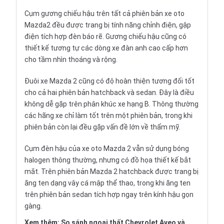
Cụm gương chiếu hậu trên tất cả phiên bản xe oto
Mazda2 đều được trang bị tính năng chỉnh điện, gập
điện tích hợp đèn báo rẽ. Gương chiếu hậu cũng có
thiết kế tương tự các dòng xe đàn anh cao cấp hơn
cho tầm nhìn thoáng và rộng.
Đuôi xe Mazda 2 cũng có độ hoàn thiện tương đối tốt
cho cả hai phiên bản hatchback và sedan. Đây là điều
không dễ gặp trên phân khúc xe hạng B. Thông thường
các hãng xe chỉ làm tốt trên một phiên bản, trong khi
phiên bản còn lại đều gặp vấn đề lớn về thẩm mỹ.
Cụm đèn hậu của xe oto Mazda 2 vẫn sử dụng bóng
halogen thông thường, nhưng có đồ họa thiết kế bắt
mắt. Trên phiên bản Mazda 2 hatchback được trang bị
ăng ten dạng vây cá mập thể thao, trong khi ăng ten
trên phiên bản sedan tích hợp ngay trên kính hậu gọn
gàng.
Xem thêm:
So sánh ngoại thất Chevrolet Aveo và