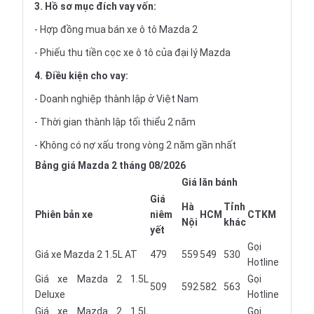
3. Hồ sơ mục đích vay vốn:
- Hợp đồng mua bán xe ô tô Mazda 2
- Phiếu thu tiền cọc xe ô tô của đại lý Mazda
4. Điều kiện cho vay:
- Doanh nghiệp thành lập ở Việt Nam
- Thời gian thành lập tối thiểu 2 năm
- Không có nợ xấu trong vòng 2 năm gần nhất
Bảng giá Mazda 2 tháng 08/2026
Giá lăn bánh
Giá
Hà
Tỉnh
Phiên bản xe
niêm
HCM
CTKM
Nội
khác
yết
Gọi
Giá xe Mazda 2 1.5L AT
479
559
549
530
Hotline
Giá xe Mazda 2 1.5L
Gọi
509
592
582
563
Deluxe
Hotline
Giá xe Mazda 2 1.5L
Gọi