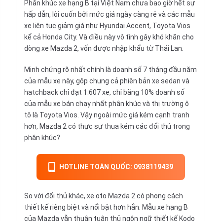
Phân khúc xe hạng B tại Việt Nam chưa bao giờ hết sự
hấp dẫn, lôi cuốn bởi mức giá ngày càng rẻ và các mẫu
xe liên tục giảm giá như
Hyundai Accent
,
Toyota Vios
kể cả
Honda City
. Và điều này vô tình gây khó khăn cho
dòng xe Mazda 2, vốn được nhập khẩu từ Thái Lan.
Minh chứng rõ nhất chính là doanh số 7 tháng đầu năm
của mẫu xe này, gộp chung cả phiên bản
xe sedan
và
hatchback
chỉ đạt 1.607 xe, chỉ bằng 10% doanh số
của mẫu xe bán chạy nhất phân khúc và thị trường ô
tô là Toyota Vios. Vậy ngoài mức giá kém cạnh tranh
hơn, Mazda 2 có thực sự thua kém các đối thủ trong
phân khúc?
HOTLINE TOÀN QUỐC: 0938119439
So với đối thủ khác, xe oto Mazda 2 có phong cách
thiết kế riêng biệt và nổi bật hơn hẳn. Mẫu xe hạng B
của Mazda vẫn thuân tuân thủ ngôn ngữ thiết kế Kodo