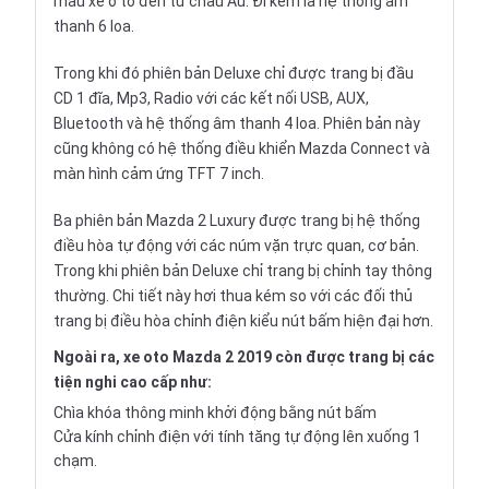
mẫu
xe ô tô
đến từ châu Âu. Đi kèm là hệ thống âm
thanh 6 loa.
Trong khi đó phiên bản Deluxe chỉ được trang bị đầu
CD 1 đĩa, Mp3, Radio với các kết nối USB, AUX,
Bluetooth và hệ thống âm thanh 4 loa. Phiên bản này
cũng không có hệ thống điều khiển Mazda Connect và
màn hình cảm ứng TFT 7 inch.
Ba phiên bản Mazda 2 Luxury được trang bị hệ thống
điều hòa tự động với các núm vặn trực quan, cơ bản.
Trong khi phiên bản Deluxe chỉ trang bị chỉnh tay thông
thường. Chi tiết này hơi thua kém so với các đối thủ
trang bị điều hòa chỉnh điện kiểu nút bấm hiện đại hơn.
Ngoài ra, xe oto Mazda 2 2019 còn được trang bị các
tiện nghi cao cấp như:
Chìa khóa thông minh khởi động bằng nút bấm
Cửa kính chỉnh điện với tính tăng tự động lên xuống 1
chạm.