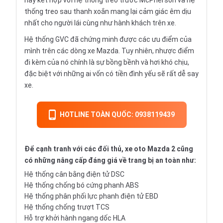
này kết hợp với hệ thống treo trước McPherson và hệ
thống treo sau thanh xoắn mang lại cảm giác êm dịu
nhất cho người lái cùng như hành khách trên xe.
Hệ thống GVC đã chứng minh được các ưu điểm của
mình trên các dòng xe Mazda. Tuy nhiên, nhược điểm
đi kèm của nó chính là sự bồng bềnh và hơi khó chịu,
đặc biệt với những ai vốn có tiền đình yếu sẽ rất dễ say
xe.
HOTLINE TOÀN QUỐC: 0938119439
Để cạnh tranh với các đối thủ, xe oto Mazda 2 cũng
có những nâng cấp đáng giá về trang bị an toàn như:
Hệ thống cân bằng điện tử DSC
Hệ thống chống bó cứng phanh ABS
Hệ thống phân phối lực phanh điện tử EBD
Hệ thống chống trượt TCS
Hỗ trợ khởi hành ngang dốc HLA