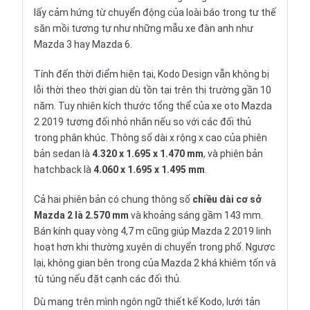
lấy cảm hứng từ chuyển động của loài báo trong tư thế
săn mồi tương tự như những mẫu xe đàn anh như
Mazda 3 hay Mazda 6.
Tính đến thời điểm hiện tại, Kodo Design vẫn không bị
lỗi thời theo thời gian dù tồn tại trên thị trường gần 10
năm. Tuy nhiên kích thước tổng thể của xe oto Mazda
2 2019 tương đối nhỏ nhắn nếu so với các đối thủ
trong phân khúc. Thông số dài x rộng x cao của phiên
bản sedan là
4.320 x 1.695 x 1.470 mm
, và phiên bản
hatchback là
4.060 x 1.695 x 1.495 mm
.
Cả hai phiên bản có chung thông số
chiều dài cơ sở
Mazda 2 là 2.570 mm
và khoảng sáng gầm 143 mm.
Bán kính quay vòng 4,7 m cũng giúp Mazda 2 2019 linh
hoạt hơn khi thường xuyên di chuyển trong phố. Ngược
lại, không gian bên trong của Mazda 2 khá khiêm tốn và
tù túng nếu đặt cạnh các đối thủ.
Dù mang trên mình ngôn ngữ thiết kế Kodo, lưới tản