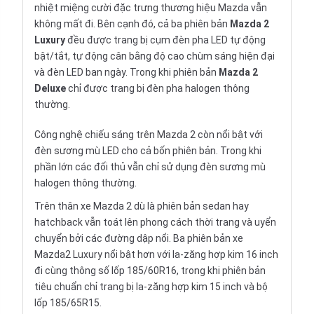
nhiệt miệng cười đặc trưng thương hiệu Mazda vẫn
không mất đi. Bên cạnh đó, cả ba phiên bản
Mazda 2
Luxury
đều được trang bị cụm đèn pha LED tự động
bật/tắt, tự động cân bằng độ cao chùm sáng hiện đại
và đèn LED ban ngày. Trong khi phiên bản
Mazda 2
Deluxe
chỉ được trang bị đèn pha halogen thông
thường.
Công nghệ chiếu sáng trên Mazda 2 còn nổi bật với
đèn sương mù LED cho cả bốn phiên bản. Trong khi
phần lớn các đối thủ vẫn chỉ sử dụng đèn sương mù
halogen thông thường.
Trên thân xe Mazda 2 dù là phiên bản sedan hay
hatchback vẫn toát lên phong cách thời trang và uyển
chuyển bởi các đường dập nổi. Ba phiên bản xe
Mazda2 Luxury nổi bật hơn với la-zăng hợp kim 16 inch
đi cùng thông số lốp 185/60R16, trong khi phiên bản
tiêu chuẩn chỉ trang bị la-zăng hợp kim 15 inch và bộ
lốp 185/65R15.