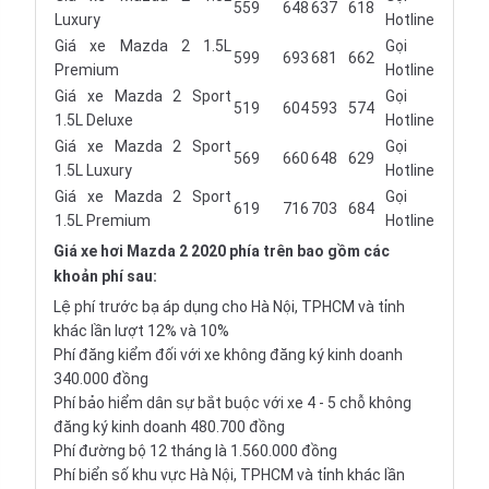
559
648
637
618
Luxury
Hotline
Giá xe Mazda 2 1.5L
Gọi
599
693
681
662
Premium
Hotline
Giá xe Mazda 2 Sport
Gọi
519
604
593
574
1.5L Deluxe
Hotline
Giá xe Mazda 2 Sport
Gọi
569
660
648
629
1.5L Luxury
Hotline
Giá xe Mazda 2 Sport
Gọi
619
716
703
684
1.5L Premium
Hotline
Giá xe hơi
Mazda 2 2020 phía trên bao gồm các
khoản phí sau:
Lệ phí trước bạ áp dụng cho Hà Nội, TPHCM và tỉnh
khác lần lượt 12% và 10%
Phí đăng kiểm đối với xe không đăng ký kinh doanh
340.000 đồng
Phí bảo hiểm dân sự bắt buộc với xe 4 - 5 chỗ không
đăng ký kinh doanh 480.700 đồng
Phí đường bộ 12 tháng là 1.560.000 đồng
Phí biển số khu vực Hà Nội, TPHCM và tỉnh khác lần