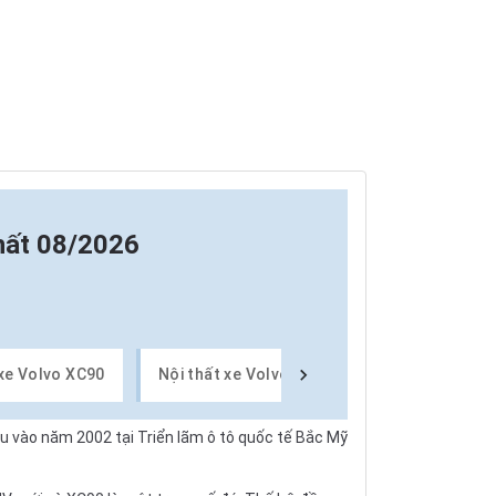
hất 08/2026
 xe Volvo XC90
Nội thất xe Volvo XC90
Thiết bị tiện 
ầu vào năm 2002 tại Triển lãm ô tô quốc tế Bắc Mỹ