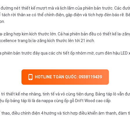
c đường nét thiết kế mượt mà và lịch lãm của phiên bản trước. Các đ
tách rời thân xe có thể chỉnh điện, gập điện và tích hợp đèn báo rẽ. 
on.
a-zăng hợp kim kích thước lớn. Cả hai phiên bản đều có thiết kế la-zăn
cellence trang bị la-zăng kích thước lên tới 21 inch.
a phiên bản trước đây qua các chi tiết ốp nhôm mờ, cụm đèn hậu LED xếp
HOTLINE TOÀN QUỐC: 0938119439
trì thiết kế nhẹ nhàng, tinh tế và vô cùng tiện dụng. Bảng táp lô vẫn đ
ệu ốp bảng táp lô là da nappa cùng ốp gỗ Drift Wood cao cấp.
 thao, điều chỉnh điện 4 hướng và tích hợp điều khiển âm thanh, đàm th