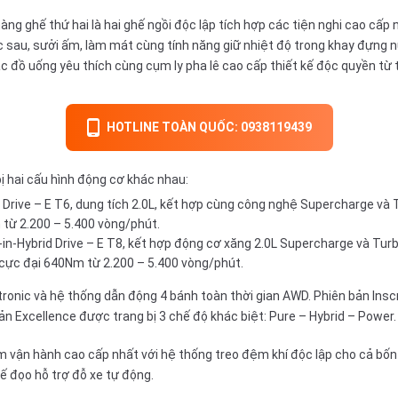
àng ghế thứ hai là hai ghế ngồi độc lập tích hợp các tiện nghi cao cấp 
ớc sau, sưởi ấm, làm mát cùng tính năng giữ nhiệt độ trong khay đựng n
các đồ uống yêu thích cùng cụm ly pha lê cao cấp thiết kế độc quyền từ
HOTLINE TOÀN QUỐC: 0938119439
bị hai cấu hình động cơ khác nhau:
 Drive – E T6, dung tích 2.0L, kết hợp cùng công nghệ Supercharge và 
từ 2.200 – 5.400 vòng/phút.
in-Hybrid Drive – E T8, kết hợp động cơ xăng 2.0L Supercharge và Tur
cực đại 640Nm từ 2.200 – 5.400 vòng/phút.
ronic và hệ thống dẫn động 4 bánh toàn thời gian AWD. Phiên bản Inscri
bản Excellence được trang bị 3 chế độ khác biệt: Pure – Hybrid – Power.
m vận hành cao cấp nhất với hệ thống treo đệm khí độc lập cho cả bốn
ế đọo hỗ trợ đỗ xe tự động.