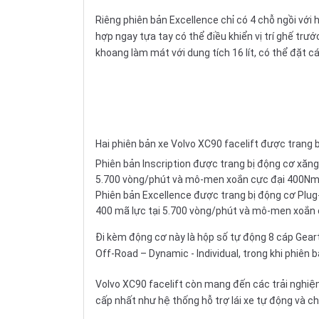
Riêng phiên bản Excellence chỉ có 4 chỗ ngồi với h
hợp ngay tựa tay có thể điều khiển vị trí ghế trư
khoang làm mát với dung tích 16 lít, có thể đặt 
Hai phiên bản xe Volvo XC90 facelift được trang 
Phiên bản Inscription được trang bị động cơ xăng
5.700 vòng/phút và mô-men xoắn cực đại 400Nm 
Phiên bản Excellence được trang bị động cơ Plug-
400 mã lực tại 5.700 vòng/phút và mô-men xoắn 
Đi kèm động cơ này là hộp số tự động 8 cáp Geart
Off-Road – Dynamic - Individual, trong khi phiên 
Volvo XC90 facelift còn mang đến các trải nghiệ
cấp nhất như hệ thống hỗ trợ lái xe tự động và ch