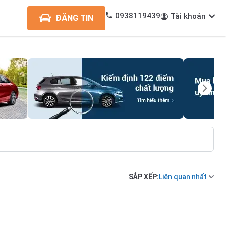
0938119439
Tài khoản
ĐĂNG TIN
SẮP XẾP:
Liên quan nhất