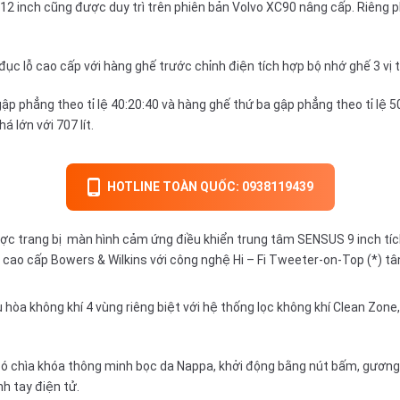
c 12 inch cũng được duy trì trên phiên bản Volvo XC90 nâng cấp. Riêng
c lỗ cao cấp với hàng ghế trước chỉnh điện tích hợp bộ nhớ ghế 3 vị tr
ập phẳng theo tỉ lệ 40:20:40 và hàng ghế thứ ba gập phẳng theo tỉ lệ 5
 lớn với 707 lít.
HOTLINE TOÀN QUỐC: 0938119439
được trang bị màn hình cảm ứng điều khiển trung tâm SENSUS 9 inch tí
 cao cấp Bowers & Wilkins với công nghệ Hi – Fi Tweeter-on-Top (*) tân
hòa không khí 4 vùng riêng biệt với hệ thống lọc không khí Clean Zone,
n có chìa khóa thông minh bọc da Nappa, khởi động bằng nút bấm, gương
nh tay điện tử.