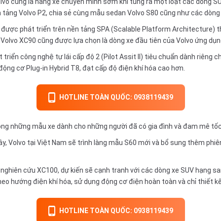
lvo cũng là hãng xe chuyển mình sớm khi tung ra một loạt các dòng S
n tảng Volvo P2, chia sẻ cùng mẫu sedan Volvo S80 cũng như các dòng
được phát triển trên nền tảng SPA (Scalable Platform Architecture) th
 Volvo XC90 cũng được lựa chọn là dòng xe đầu tiên của Volvo ứng dụn
triển công nghệ tự lái cấp độ 2 (Pilot Assit II) tiêu chuẩn dành riêng
động cơ Plug-in Hybrid T8, đạt cấp độ điện khí hóa cao hơn.
HOTLINE TOÀN QUỐC: 0938119439
ong những mẫu xe dành cho những người đã có gia đình và đam mê tố
ây, Volvo tại Việt Nam sẽ trình làng mẫu S60 mới và bổ sung thêm phi
 nghiên cứu XC100, dự kiến sẽ cạnh tranh với các dòng xe SUV hạng s
heo hướng điện khí hóa, sử dụng động cơ điện hoàn toàn và chỉ thiết kế
HOTLINE TOÀN QUỐC: 0938119439