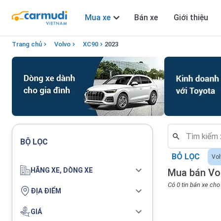
Mua xe
Bán xe
Giới thiệu
Trang chủ
Volvo
XC90
2023
BỘ LỌC
BỎ LỌC
Vol
HÃNG XE, DÒNG XE
Mua bán Vo
Có 0 tin bán xe ch
ĐỊA ĐIỂM
GIÁ