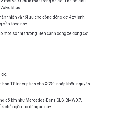
UV mới và XC90 là một trong số đó. Thế hệ đầu
 Volvo khác.
ân thiện và tối ưu cho dòng động cơ 4 xy lanh
g nền tảng này.
 cho một số thị trường. Bên cạnh dòng xe động cơ
c độ.
ên bản T8 Inscription cho XC90, nhập khẩu nguyên
ang cỡ lớn như Mercedes-Benz GLS, BMW X7...
 4 chỗ ngồi cho dòng xe này.