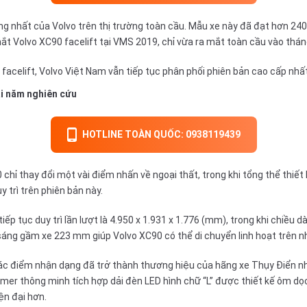
ông nhất của
Volvo
trên thị trường toàn cầu. Mẫu xe này đã đạt hơn 240
ắt Volvo XC90 facelift tại VMS 2019, chỉ vừa ra mắt toàn cầu vào thán
facelift, Volvo Việt Nam vẫn tiếp tục phân phối phiên bản cao cấp nhất
i năm nghiên cứu
HOTLINE TOÀN QUỐC: 0938119439
0
chỉ thay đổi một vài điểm nhấn về ngoại thất, trong khi tổng thể thi
 trì trên phiên bản này.
p tục duy trì lần lượt là 4.950 x 1.931 x 1.776 (mm), trong khi chiều
 sáng gầm xe 223 mm giúp Volvo XC90 có thể di chuyển linh hoạt trên nh
ác điểm nhận dạng đã trở thành thương hiệu của hãng xe Thụy Điển n
mer thông minh tích hợp dải đèn LED hình chữ “L” được thiết kế ôm dọc
ện đại hơn.