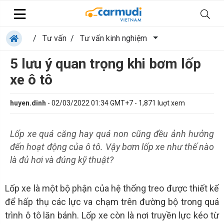
/
Tư vấn
/
Tư vấn kinh nghiệm
5 lưu ý quan trọng khi bơm lốp
xe ô tô
huyen.dinh
-
02/03/2022 01:34 GMT+7
-
1,871
luợt xem
Lốp xe quá căng hay quá non cũng đều ảnh hưởng
đến hoạt động của ô tô. Vậy bơm lốp xe như thế nào
là đủ hơi và đúng kỹ thuật?
Lốp xe là một bộ phận của hệ thống treo được thiết kế
để hấp thụ các lực va chạm trên đường bộ trong quá
trình ô tô lăn bánh. Lốp xe còn là nơi truyền lực kéo từ