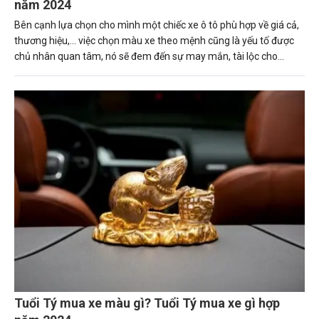
năm 2024
Bên cạnh lựa chọn cho mình một chiếc xe ô tô phù hợp về giá cả,
thương hiệu,... việc chọn màu xe theo mệnh cũng là yếu tố được
chủ nhân quan tâm, nó sẽ đem đến sự may mắn, tài lộc cho
người sở hữu. Trong bài viết này, Carmudi sẽ tư vấn về những
nguyên tắc giúp người tuổi Thìn (Bính Thìn, Canh Thìn, Giáp Thìn.
Mậu Thìn, Nhâm Thìn) mua được chiếc xe ô tô phù hợp. Tuổi thìn
hợp xe màu gì sẽ mang lại may mắn và tài lộc cho gia chủ.
Tuổi Tý mua xe màu gì? Tuổi Tý mua xe gì hợp