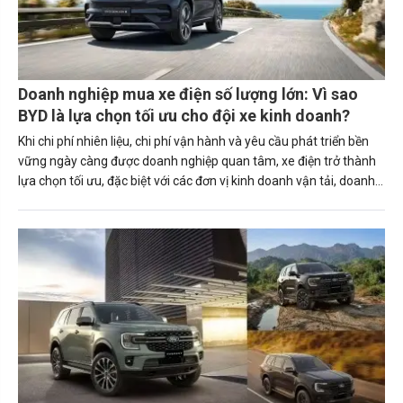
Doanh nghiệp mua xe điện số lượng lớn: Vì sao
BYD là lựa chọn tối ưu cho đội xe kinh doanh?
Khi chi phí nhiên liệu, chi phí vận hành và yêu cầu phát triển bền
vững ngày càng được doanh nghiệp quan tâm, xe điện trở thành
lựa chọn tối ưu, đặc biệt với các đơn vị kinh doanh vận tải, doanh
nghiệp logistics, Grab Partner hay các công ty sở hữu đội
xe.Trong đó, BYD là một trong những cái tên đáng chú ý nhờ
danh mục sản phẩm đa dạng, chi phí sử dụng thấp cùng nhiều
chương trình ưu đãi hấp dẫn dành cho khách hàng mua xe trong
hè này.