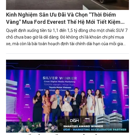
Kinh Nghiệm Săn Ưu Đãi Và Chọn "Thời Điểm
Vàng" Mua Ford Everest Thế Hệ Mới Tiết Kiệm
Nhất
Quyết định xuống tiền từ 1,1 đến 1,5 tỷ đồng cho một chiếc SUV 7
chỗ chưa bao giờ là dễ dàng. Đó không chỉ là khoản chi phí mua
xe, mà còn là bài toán hoạch định tài chính dài hạn của mỗi gia
đình hay doanh nghiệp. Trong phân khúc này, Ford Everest 2026
với các phiên bản (Active, Sport, Platinum, Platinum+) đang nổi
lên như một hình mẫu tiên phong về công nghệ, an toàn và sức
mạnh dẫn đầu.