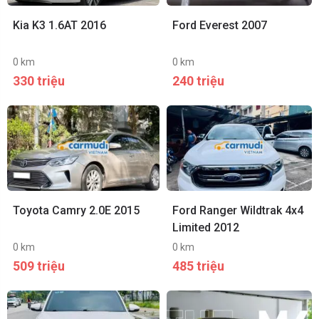
Kia K3 1.6AT 2016
Ford Everest 2007
0 km
0 km
330 triệu
240 triệu
Toyota Camry 2.0E 2015
Ford Ranger Wildtrak 4x4
Limited 2012
0 km
0 km
509 triệu
485 triệu