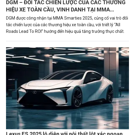
DGM – ĐỐI TÁC CHIẾN LƯỢC CỦA CÁC THƯƠNG
HIỆU XE TOÀN CẦU, VINH DANH TẠI MMA
SMARTIES 2025 VỚI TRIẾT LÝ “ALL ROADS LEAD
DGM được công nhận tại MMA Smarties 2025, củng cố vai trò đối
TO ROI”
tác chiến lược của các thương hiệu xe toàn cầu, với triết lý “All
Roads Lead To ROI” hướng đến hiệu quả tăng trưởng thực chất.
Lexus ES 2025 lộ diện với nội thất lột xác ngoạn