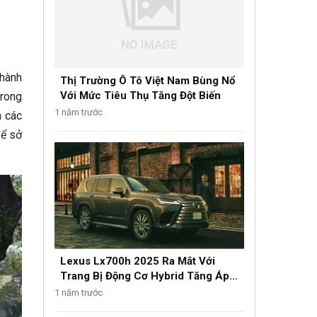
thành
Thị Trường Ô Tô Việt Nam Bùng Nổ
Với Mức Tiêu Thụ Tăng Đột Biến
trong
1 năm trước
n các
để sở
Lexus Lx700h 2025 Ra Mắt Với
Trang Bị Động Cơ Hybrid Tăng Áp
Kép
1 năm trước