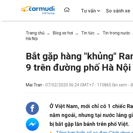
Tư vấn
So sánh xe
Trang chủ
Blog xe hơi
Tin tức
Tin trong nước
→
→
→
Hà Nội
Bắt gặp hàng "khủng" Ran
9 trên đường phố Hà Nội
Mai Tran -
07/02/2020 06:24 GMT+7
-
115865
lần xem
- 
Ở Việt Nam, mới chỉ có 1 chiếc 
năm ngoái, nhưng tại nước láng g
bị bắt gặp lăn bánh trên phố Việt.
Tổng hợp biển số xe đẹp-Cách chọn 