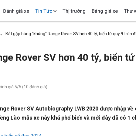
Đánh giá xe
Tin Tức
Thị trường
Bảng giá xe
Thư v
Bắt gặp hàng "khủng" Range Rover SV hơn 40 tỷ, biển tứ quý 9 trên 
→
ge Rover SV hơn 40 tỷ, biển tứ
đánh giá
5
/5 (
10
đánh giá)
Range Rover SV Autobiography LWB 2020 được nhập về 
iềng Lào mẫu xe này khá phổ biến và mới đây đã có 1 c
xe biển số đẹp 2024