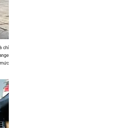
à chỉ
Range
o mức