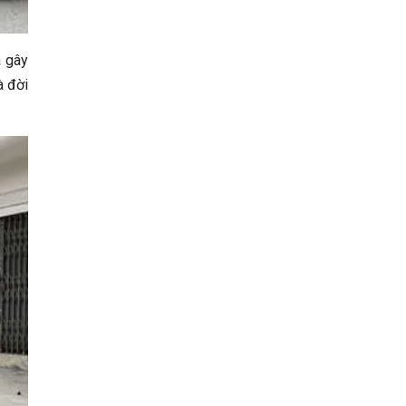
ã gây
à đời