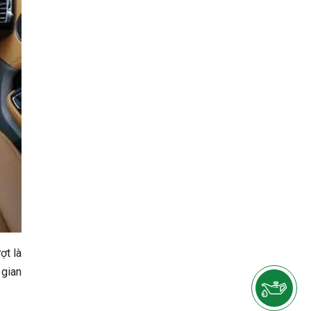
ợt là
 gian