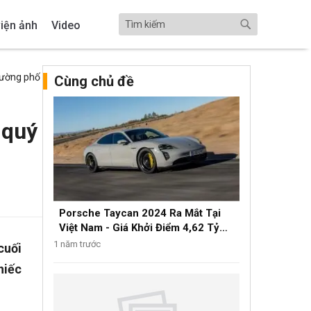
iện ảnh
Video
đường phố
Cùng chủ đề
 quý
Porsche Taycan 2024 Ra Mắt Tại
Việt Nam - Giá Khởi Điểm 4,62 Tỷ
Đồng
1 năm trước
cuối
hiếc