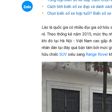
Cách tính biển số xe đẹp và danh sách
Chọn biển số xe hợp tuổi? Biển số x
Lào là quốc gia có nhiều đại gia sở hữu
rẻ. Theo thống kê năm 2015, mức thu n
khi đó tại Hà Nội - Việt Nam cao gấp đ
nhân dân tại đây quá bận tâm bởi mức gi
hữu chiếc
SUV
siêu sang
Range Rover
kh