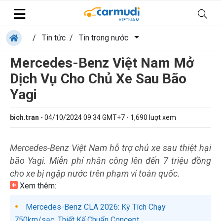
/
Tin tức
/
Tin trong nước
Mercedes-Benz Việt Nam Mở
Dịch Vụ Cho Chủ Xe Sau Bão
Yagi
bich.tran
-
04/10/2024 09:34 GMT+7
-
1,690
luợt xem
Mercedes-Benz Việt Nam hỗ trợ chủ xe sau thiệt hại
bão Yagi. Miễn phí nhân công lên đến 7 triệu đồng
cho xe bị ngập nước trên phạm vi toàn quốc.
Xem thêm:
Mercedes-Benz CLA 2026: Kỳ Tích Chạy
750km/sạc, Thiết Kế Chuẩn Concept