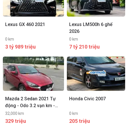
Lexus GX 460 2021
Lexus LM500h 6 ghế
2026
0 km
0 km
3 tỷ 989 triệu
7 tỷ 210 triệu
Mazda 2 Sedan 2021 Tự
Honda Civic 2007
động - Odo 3.2 vạn km -
Màu Đỏ chính chủ
32,000 km
0 km
329 triệu
205 triệu