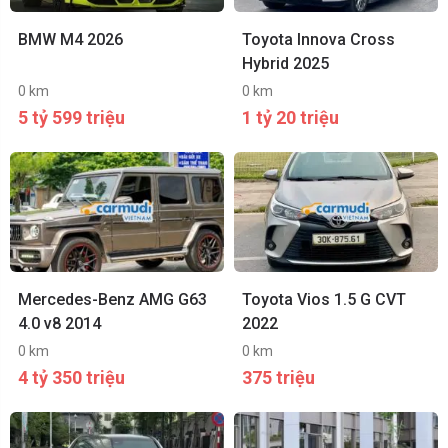
BMW M4 2026
Toyota Innova Cross
Hybrid 2025
0 km
0 km
5 tỷ 599 triệu
1 tỷ 20 triệu
Mercedes-Benz AMG G63
Toyota Vios 1.5 G CVT
4.0 v8 2014
2022
0 km
0 km
4 tỷ 350 triệu
375 triệu