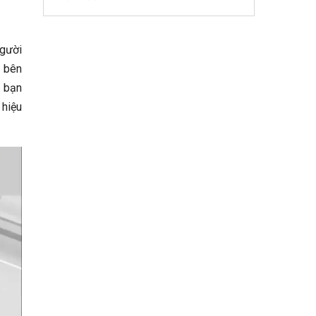
người
g bên
, bạn
 hiệu