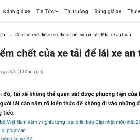
Đánh giá xe
Tin Tức
Thị trường
Bảng giá xe
Thư v
hiệm
Cẩn thận với điểm mù, điểm chết của xe tải để lái xe an toàn
→
m chết của xe tải để lái xe an 
h giá
5
/5 (
10
đánh giá)
i đó, tài xế không thể quan sát được phương tiện của 
 người lái cần nắm rõ kiến thức để không đi vào những 
 tiếc.
bộ Việt Nam kèm ý nghĩa từng loại biển báo Cập nhật mới nhất 
 bị phạt oan
 bằng lái xe B2