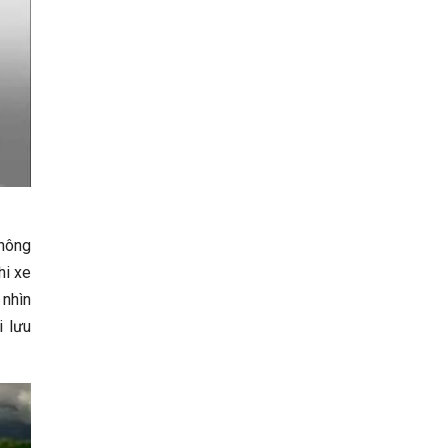
không
hi xe
 nhìn
i lưu