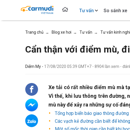
Tư vấn
So sánh xe
Trang chủ
Blog xe hơi
Tư vấn
Tư vấn kinh ng
→
→
→
Cẩn thận với điểm mù, điể
Diễm My -
17/08/2020 05:39 GMT+7
-
8904
lần xem
- đán
Xe tải có rất nhiều điểm mù mà tạ
Vì thế, khi lưu thông trên đường,
mù này để xảy ra những sự cố đáng
Tổng hợp biển báo giao thông đường 
Các vạch kẻ đường cần biết để không
Một số mốc thời gian cần biết khi học