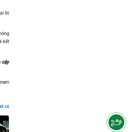
ại bị
không
à kết
 cậy
tnam
ất cả