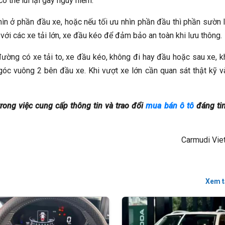
 thể lùi lại gây nguy hiểm.
hìn ở phần đầu xe, hoặc nếu tối ưu nhìn phần đầu thì phần sườn l
h với các xe tải lớn, xe đầu kéo để đảm bảo an toàn khi lưu thông.
đường có xe tải to, xe đầu kéo, không đi hay đầu hoặc sau xe, 
góc vuông 2 bên đầu xe. Khi vượt xe lớn cần quan sát thật kỹ v
rong việc cung cấp thông tin và trao đổi
mua bán ô tô
đáng tin
Carmudi Vie
Xem t