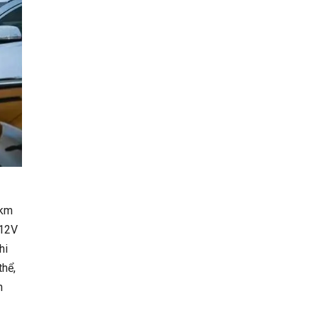
0km
 12V
hi
thể,
n