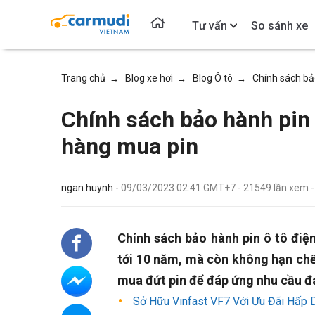
Tư vấn
So sánh xe
Trang chủ
Blog xe hơi
Blog Ô tô
Chính sách bả
→
→
→
Chính sách bảo hành pin 
hàng mua pin
ngan.huynh -
09/03/2023 02:41 GMT+7
-
21549
lần xem
Chính sách bảo hành pin ô tô điện
tới 10 năm, mà còn không hạn chế
mua đứt pin để đáp ứng nhu cầu đ
Sở Hữu Vinfast VF7 Với Ưu Đãi Hấp 