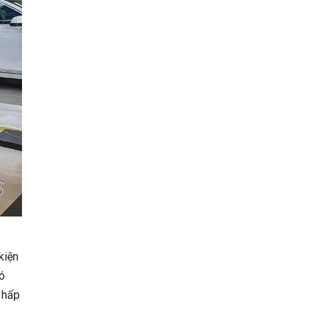
kiện
có
 hấp