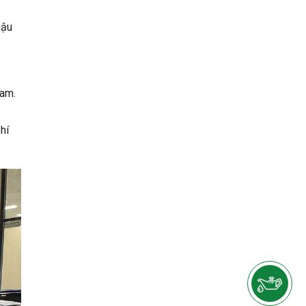
hậu
Nam.
hí