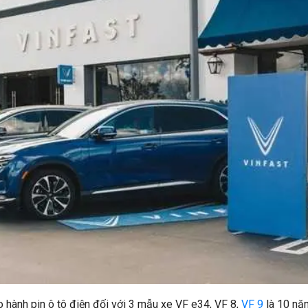
hành pin ô tô điện đối với 3 mẫu xe VF e34, VF 8,
VF 9
là 10 nă