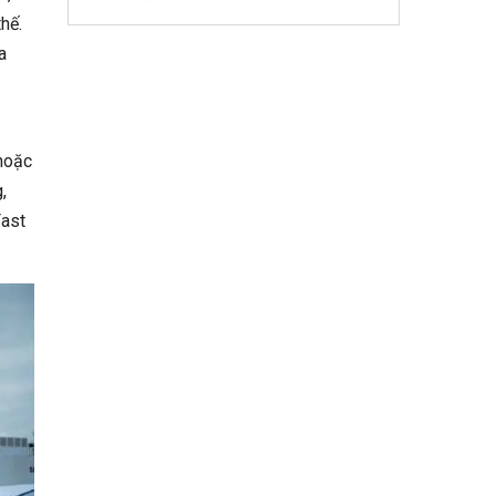
hế.
a
 hoặc
,
Fast