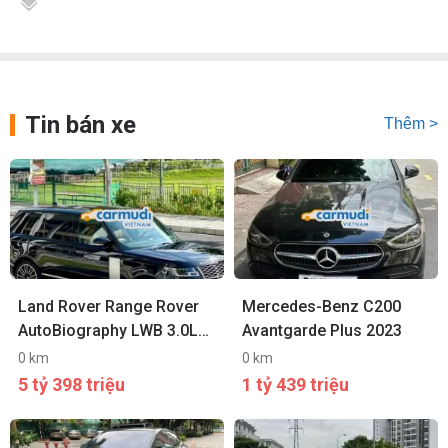
Tin bán xe
Thêm >
Land Rover Range Rover
Mercedes-Benz C200
AutoBiography LWB 3.0L
Avantgarde Plus 2023
2021
0 km
0 km
5 tỷ 398 triệu
1 tỷ 439 triệu