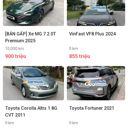
[BÁN GẤP] Xe MG 7 2.0T
VinFast VF8 Plus 2024
Premium 2025
10,000 km
0 km
900 triệu
855 triệu
Toyota Corolla Altis 1.8G
Toyota Fortuner 2021
CVT 2011
0 km
0 km