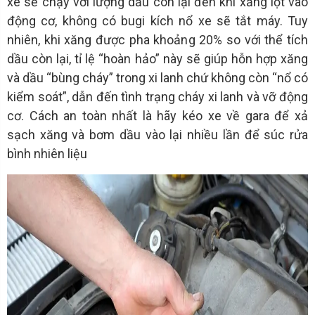
xe sẽ chạy với lượng dầu còn lại đến khi xăng lọt vào
động cơ, không có bugi kích nổ xe sẽ tắt máy. Tuy
nhiên, khi xăng được pha khoảng 20% so với thể tích
dầu còn lại, tỉ lệ “hoàn hảo” này sẽ giúp hỗn hợp xăng
và dầu “bùng cháy” trong xi lanh chứ không còn “nổ có
kiểm soát”, dẫn đến tình trạng cháy xi lanh và vỡ động
cơ. Cách an toàn nhất là hãy kéo xe về gara để xả
sạch xăng và bơm dầu vào lại nhiều lần để súc rửa
bình nhiên liệu