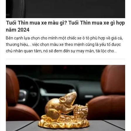
Tuổi Thìn mua xe màu gì? Tuổi Thìn mua xe gì hợp
năm 2024
Bên cạnh lựa chọn cho mình một chiếc xe ô tô phù hợp về giá cả,
thương hiệu,... việc chọn màu xe theo mệnh cũng là yếu tố được
chủ nhân quan tâm, nó sẽ đem đến sự may mắn, tài lộc cho
người sở hữu. Trong bài viết này, Carmudi sẽ tư vấn về những
nguyên tắc giúp người tuổi Thìn (Bính Thìn, Canh Thìn, Giáp Thìn.
Mậu Thìn, Nhâm Thìn) mua được chiếc xe ô tô phù hợp. Tuổi thìn
hợp xe màu gì sẽ mang lại may mắn và tài lộc cho gia chủ.