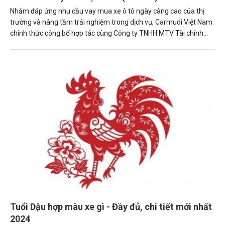
Nhằm đáp ứng nhu cầu vay mua xe ô tô ngày càng cao của thị
trường và nâng tầm trải nghiệm trong dịch vụ, Carmudi Việt Nam
chính thức công bố hợp tác cùng Công ty TNHH MTV Tài chính
Toyota Việt Nam (TFSVN) – đơn vị tài chính uy tín hàng đầu, được
thành lập bởi chính nhà sản xuất xe ô tô Toyota.
Tuổi Dậu hợp màu xe gì - Đầy đủ, chi tiết mới nhất
2024