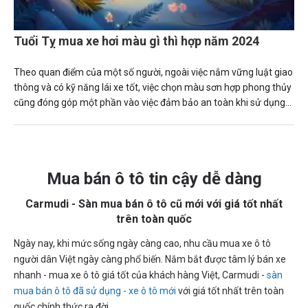
Tuổi Tỵ mua xe hơi màu gì thì hợp năm 2024
Theo quan điểm của một số người, ngoài việc nắm vững luật giao
thông và có kỹ năng lái xe tốt, việc chọn màu sơn hợp phong thủy
cũng đóng góp một phần vào việc đảm bảo an toàn khi sử dụng
và thu hút may mắn trong tâm linh. Nếu bạn là người sinh vào
năm Tỵ và đang tìm kiếm một màu xe phù hợp, hãy đọc bài viết
dưới đây.
Mua bán ô tô tin cậy dễ dàng
Carmudi - Sàn mua bán ô tô cũ mới với giá tốt nhất
trên toàn quốc
Ngày nay, khi mức sống ngày càng cao, nhu cầu mua xe ô tô
người dân Việt ngày càng phổ biến. Nắm bắt được tâm lý bán xe
nhanh - mua xe ô tô giá tốt của khách hàng Việt, Carmudi -
sàn
mua bán ô tô đã sử dụng - xe ô tô mới
với giá tốt nhất trên toàn
quốc chính thức ra đời.