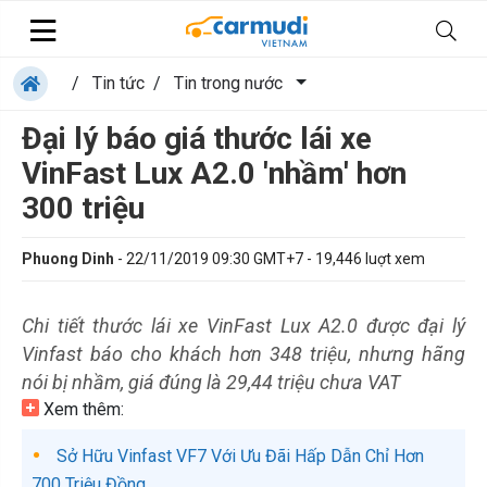
/
Tin tức
/
Tin trong nước
Đại lý báo giá thước lái xe
VinFast Lux A2.0 'nhầm' hơn
300 triệu
Phuong Dinh
-
22/11/2019 09:30 GMT+7
-
19,446
luợt xem
Chi tiết thước lái xe VinFast Lux A2.0 được đại lý
Vinfast báo cho khách hơn 348 triệu, nhưng hãng
nói bị nhầm, giá đúng là 29,44 triệu chưa VAT
Xem thêm:
Sở Hữu Vinfast VF7 Với Ưu Đãi Hấp Dẫn Chỉ Hơn
700 Triệu Đồng